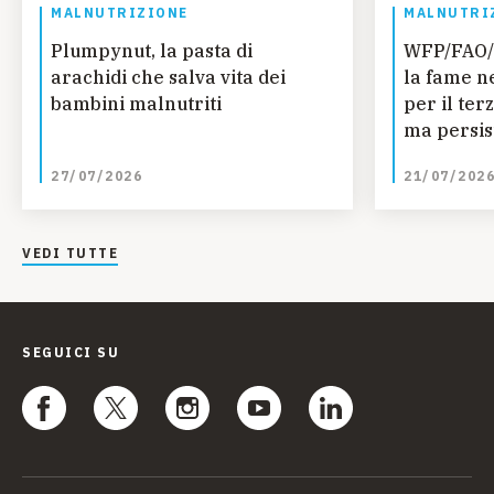
MALNUTRIZIONE
MALNUTRI
Plumpynut, la pasta di
WFP/FAO/
arachidi che salva vita dei
la fame n
bambini malnutriti
per il ter
ma persis
regionali
27/07/2026
21/07/202
ONU
VEDI TUTTE
SEGUICI SU