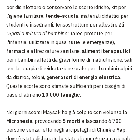
per disinfettare e conservare le scorte idriche, kit per
l'igiene familiare,
tende-scuola
, materiali didattici per
studenti e insegnanti, tensostrutture per allestire gli
"Spazi a misura di bambino"
(aree protette per
l'infanzia, utilizzate in quasi tutte le emergenze),
farmaci
e attrezzature sanitarie,
alimenti terapeutici
per i bambini affetti da gravi forme di malnutrizione, sali
per la terapia di reidratazione orale per i bambini colpiti
da diarrea, teloni,
generatori di energia elettrica
.
Queste scorte sono stimate sufficienti per i bisogni di
base di almeno
10.000 famiglie
.
Nei giorni scorsi Maysak ha già colpito con violenza la
Micronesia
, provocando
5 morti
e lasciando 6.700
persone senza tetto negli arcipelaghi di
Chuuk
e
Yap
,
dove è stato dichiarato lo stato di emergenza nazionale.