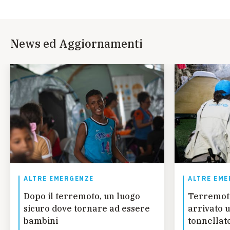
News ed Aggiornamenti
ALTRE EMERGENZE
ALTRE EME
Dopo il terremoto, un luogo
Terremot
sicuro dove tornare ad essere
arrivato u
bambini
tonnellate