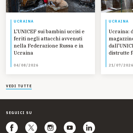
UCRAINA
UCRAINA
L'UNICEF sui bambini uccisi e
Ucraina: 
feriti negli attacchi avvenuti
magazzino
nella Federazione Russa e in
dall'UNIC
Ucraina
distrutte 
essenziali
04/08/2026
21/07/202
VEDI TUTTE
SEGUICI SU