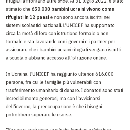
rifugiati affrontano altre sfide. Al 31 luglio 2022, è stato
stimato che
650.000 bambini ucraini vivono come
rifugiati in 12 paesi
e non sono ancora iscritti nei
sistemi scolastici nazionali. L'UNICEF ha supportato
circa la metà di loro con istruzione formale o non
formale e sta lavorando con i governi e i partner per
assicurare che i bambini ucraini rifugiati vengano iscritti
a scuola o abbiano accesso all'istruzione online.
In Ucraina, l'UNICEF ha raggiunto ulteriori 616.000
persone, fra cui le famiglie più vulnerabili con
trasferimento umanitario di denaro. I donatori sono stati
incredibilmente generosi, ma con l'avvicinarsi
dell'inverno, la preoccupazione è che i bisogni
potrebbero superare le risorse.
"
Se non ci sarà pace, le vite dei bambini e delle loro