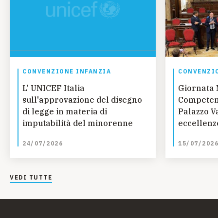
CONVENZIONE INFANZIA
CONVENZIO
L' UNICEF Italia
Giornata 
sull'approvazione del disegno
Competenz
di legge in materia di
Palazzo Va
imputabilità del minorenne
eccellenze
talento, 
24/07/2026
15/07/202
VEDI TUTTE