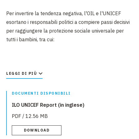
Per invertire la tendenza negativa, l'OIL e l'UNICEF
esortano i responsabili politici a compiere passi decisivi
per raggiungere la protezione sociale universale per
tutti i bambini, tra cui:
Investire in assegni familiari, che rappresentano un
LEGGI DI PIÙ
modo collaudato ed efficace dal punto di vista dei
costi per combattere la povertà dei bambini e
garantirne il benessere.
DOCUMENTI DISPONIBILI
Fornire un'ampia varietà di sussidi per i bambini
ILO UNICEF Report (in inglese)
attraverso sistemi nazionali di protezione sociale che
PDF / 12.56 MB
colleghino le famiglie anche a servizi sanitari e sociali
cruciali, come l'assistenza all'infanzia gratuita o a
DOWNLOAD
prezzi accessibili e di alta qualità.