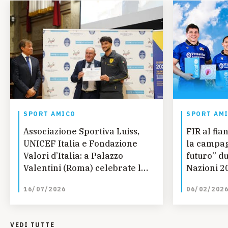
SPORT AMICO
SPORT AM
Associazione Sportiva Luiss,
FIR al fi
UNICEF Italia e Fondazione
la campag
Valori d’Italia: a Palazzo
futuro” d
Valentini (Roma) celebrate le
Nazioni 2
nuove eccellenze dello sport
16/07/2026
06/02/202
VEDI TUTTE