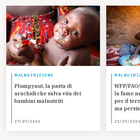
MALNUTRIZIONE
MALNUTRI
Plumpynut, la pasta di
WFP/FAO/
arachidi che salva vita dei
la fame n
bambini malnutriti
per il ter
ma persis
regionali
27/07/2026
21/07/202
ONU