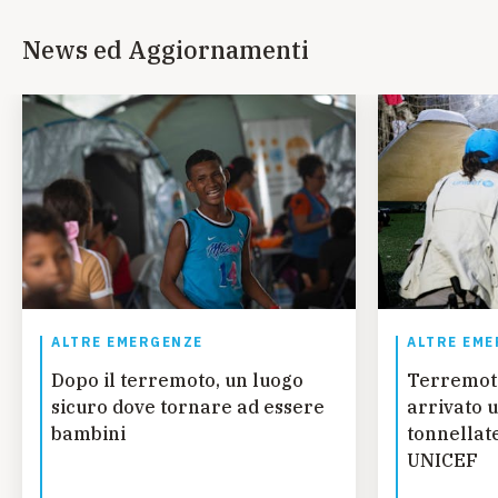
News ed Aggiornamenti
ALTRE EMERGENZE
ALTRE EME
Dopo il terremoto, un luogo
Terremot
sicuro dove tornare ad essere
arrivato u
bambini
tonnellate
UNICEF