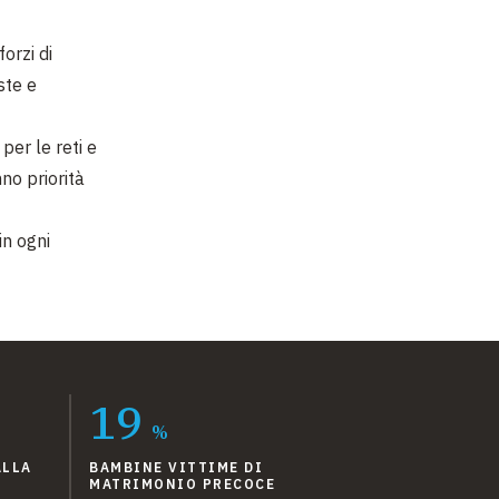
orzi di
ste e
per le reti e
no priorità
in ogni
19
%
ALLA
BAMBINE VITTIME DI
MATRIMONIO PRECOCE