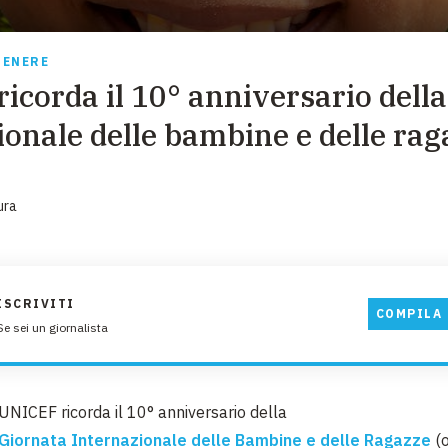
EMERGENZE
GRANDI DONAZIONI
GENERE
icorda il 10° anniversario dell
DIVERSI MODI PER DONARE. SCEGLI IL PIÙ
COMODO PER TE
ionale delle bambine e delle rag
ura
ISCRIVITI
COMPILA 
Se sei un giornalista
UNICEF ricorda il 10° anniversario della
Giornata Internazionale delle Bambine e delle Ragazze
(o