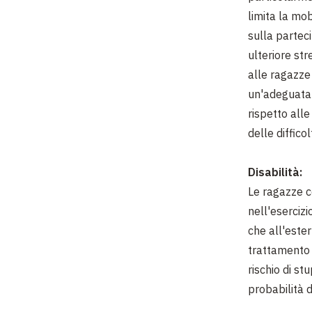
limita la mob
sulla partec
ulteriore stre
alle ragazze
un'adeguata 
rispetto alle
delle diffico
Disabilità:
Le ragazze co
nell'esercizi
che all'ester
trattamento 
rischio di st
probabilità d