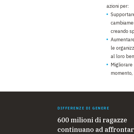
azioni per:
Supportare 
cambiament
creando sp
Aumentare l
le organizz
al loro be
Migliorare 
momento, ma
DIFFERENZE DI GENERE
600 milioni di ragazze
continuano ad affronta