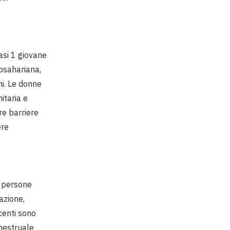
asi 1 giovane
ubsahariana,
ni. Le donne
itaria e
re barriere
ere
i persone
azione,
centi sono
 mestruale