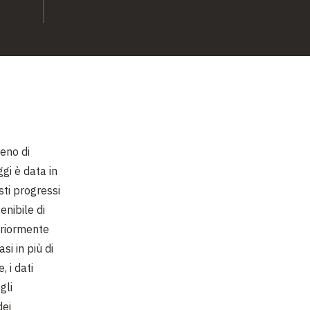
meno di
gi è data in
ti progressi
enibile di
eriormente
si in più di
 i dati
gli
dei