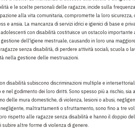
ilità e le scelte personali delle ragazze, incide sulla frequenz
ipazione alla vita comunitaria, compromette la loro sicurezza
ss e ansia. La mancanza di servizi idrici e igienici di base e priva
 adolescenti con disabilità costituisce un ostacolo importante 
gestione dell'igiene mestruale, causando in loro una maggiore
 ragazze senza disabilità, di perdere attività sociali, scuola o 
ltà nella gestione delle mestruazioni.
n disabilità subiscono discriminazioni multiple e intersettorial
o e nel godimento dei loro diritti. Sono spesso più a rischio, sia 
no delle mura domestiche, di violenza, lesioni o abusi, neglige
negligente, maltrattamenti o sfruttamento, sono fino a tre vol
upro rispetto alle ragazze senza disabilità e hanno il doppio de
i subire altre forme di violenza di genere.