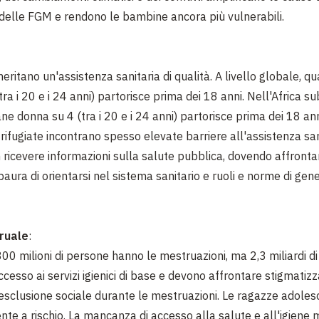
delle FGM e rendono le bambine ancora più vulnerabili.
ritano un'assistenza sanitaria di qualità. A livello globale, qu
ra i 20 e i 24 anni) partorisce prima dei 18 anni. Nell'Africa s
ane donna su 4 (tra i 20 e i 24 anni) partorisce prima dei 18 an
rifugiate incontrano spesso elevate barriere all'assistenza san
ricevere informazioni sulla salute pubblica, dovendo affronta
 paura di orientarsi nel sistema sanitario e ruoli e norme di gen
ruale
:
800 milioni di persone hanno le mestruazioni, ma 2,3 miliardi d
cesso ai servizi igienici di base e devono affrontare stigmatizz
esclusione sociale durante le mestruazioni. Le ragazze adoles
nte a rischio. La mancanza di accesso alla salute e all'igiene