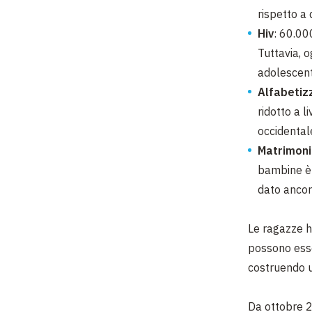
rispetto a d
Hiv
: 60.00
Tuttavia, o
adolescenti
Alfabetiz
ridotto a l
occidental
Matrimoni
bambine è 
dato ancor
Le ragazze h
possono esse
costruendo u
Da ottobre 2