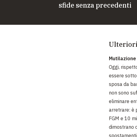
sfide senza precedenti
Ulterior
Mutilazione
Oggi, rispett
essere sotto
sposa da bam
non sono suff
eliminare en
arretrare: è 
FGM e 10 mili
dimostrano ch
spostamenti, 