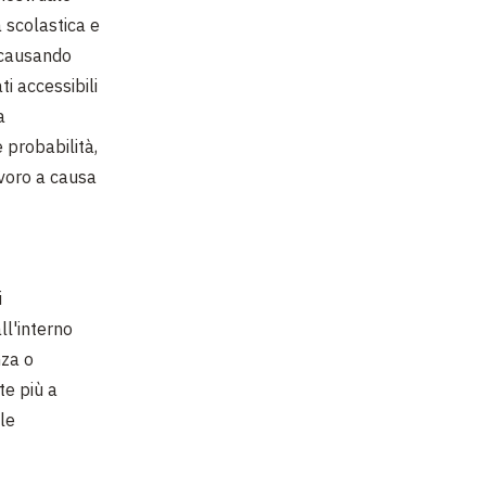
a scolastica e
, causando
ti accessibili
a
 probabilità,
lavoro a causa
i
all'interno
nza o
te più a
lle