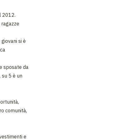
l 2012.
le ragazze
 giovani si è
ica
nne sposate da
 su 5 è un
ortunità,
ro comunità,
vestimenti e