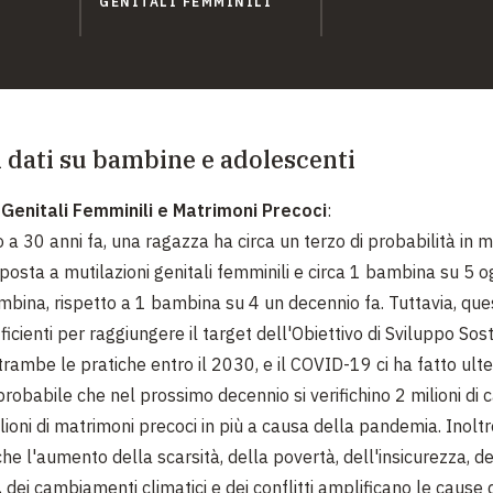
GENITALI FEMMINILI
i dati su bambine e adolescenti
 Genitali Femminili e Matrimoni Precoci
:
o a 30 anni fa, una ragazza ha circa un terzo di probabilità in 
posta a mutilazioni genitali femminili e circa 1 bambina su 5 og
bina, rispetto a 1 bambina su 4 un decennio fa. Tuttavia, ques
icienti per raggiungere il target dell'Obiettivo di Sviluppo Sost
trambe le pratiche entro il 2030, e il COVID-19 ci ha fatto ult
probabile che nel prossimo decennio si verifichino 2 milioni di ca
oni di matrimoni precoci in più a causa della pandemia. Inoltre,
e l'aumento della scarsità, della povertà, dell'insicurezza, de
dei cambiamenti climatici e dei conflitti amplificano le cause 