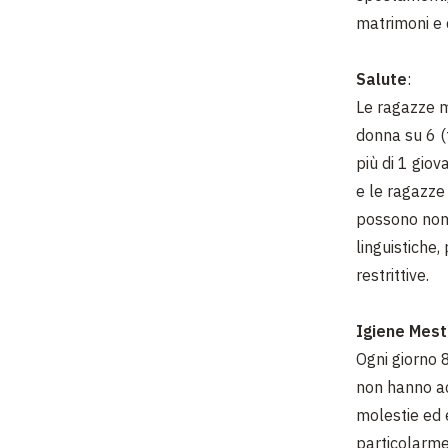
matrimoni e 
Salute
:
Le ragazze me
donna su 6 (t
più di 1 giov
e le ragazze 
possono non 
linguistiche,
restrittive.
Igiene Mest
Ogni giorno 
non hanno ac
molestie ed 
particolarme