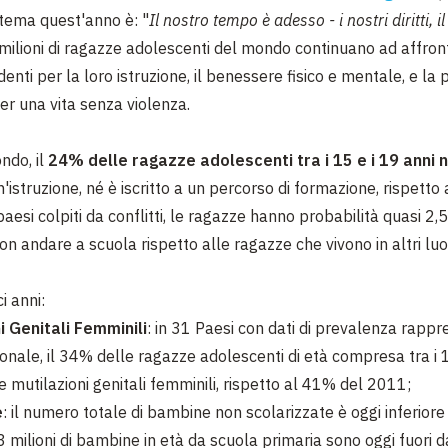
tema quest'anno è: "
Il nostro tempo è adesso - i nostri diritti, i
 milioni di ragazze adolescenti del mondo continuano ad affron
nti per la loro istruzione, il benessere fisico e mentale, e la 
er una vita senza violenza.
ondo, il
24% delle ragazze adolescenti tra i 15 e i 19 anni 
n'istruzione, né è iscritto a un percorso di formazione, rispetto
paesi colpiti da conflitti, le ragazze hanno probabilità quasi 2,5
on andare a scuola rispetto alle ragazze che vivono in altri luo
i anni:
i Genitali Femminili
: in 31 Paesi con dati di prevalenza rappre
ionale, il 34% delle ragazze adolescenti di età compresa tra i 1
e mutilazioni genitali femminili, rispetto al 41% del 2011;
e
: il numero totale di bambine non scolarizzate è oggi inferiore
 milioni di bambine in età da scuola primaria sono oggi fuori d