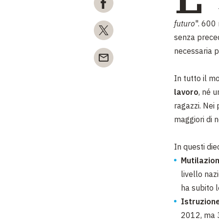
futuro
". 600
senza precede
necessaria p
In tutto il m
lavoro
, né u
ragazzi. Nei 
maggiori di n
In questi diec
Mutilazion
livello naz
ha subito l
Istruzion
2012, ma 3