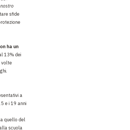
l nostro
tare sfide
protezione
non ha un
 al 13% dei
 volte
ghi.
sentativi a
5 e i 19 anni
 a quello del
alla scuola