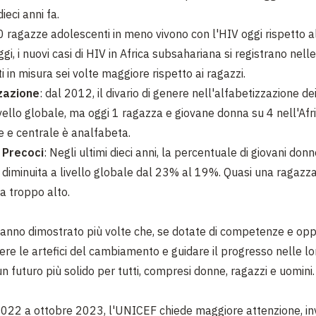
ieci anni fa.
0 ragazze adolescenti in meno vivono con l'HIV oggi rispetto a
ggi, i nuovi casi di HIV in Africa subsahariana si registrano nel
 in misura sei volte maggiore rispetto ai ragazzi.
zazione
: dal 2012, il divario di genere nell'alfabetizzazione dei
ivello globale, ma oggi 1 ragazza e giovane donna su 4 nell'Afr
e e centrale è analfabeta.
 Precoci
: Negli ultimi dieci anni, la percentuale di giovani do
diminuita a livello globale dal 23% al 19%. Quasi una ragazza
a troppo alto.
anno dimostrato più volte che, se dotate di competenze e opp
re le artefici del cambiamento e guidare il progresso nelle lo
n futuro più solido per tutti, compresi donne, ragazzi e uomini.
022 a ottobre 2023, l'UNICEF chiede maggiore attenzione, in