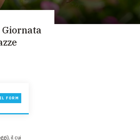
a Giornata
azze
IL FORM
ggi), il cui