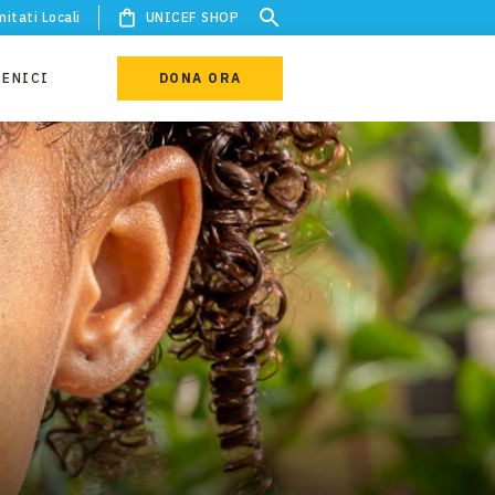
itati Locali
UNICEF SHOP
IENICI
DONA ORA