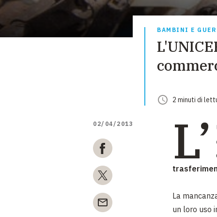
BAMBINI E GUE
L'UNICEF
commerci
2
minuti
di lett
L’
02/04/2013
trasferimen
La mancanza 
un loro uso 