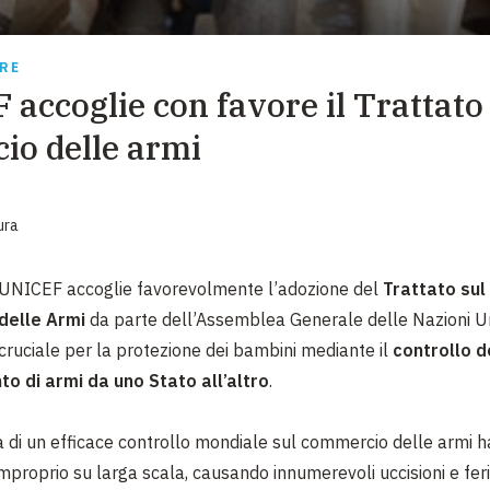
EMERGENZE
GRANDI DONAZIONI
RRE
 accoglie con favore il Trattato
DIVERSI MODI PER DONARE. SCEGLI IL PIÙ
COMODO PER TE
o delle armi
ura
UNICEF accoglie favorevolmente l’adozione del
Trattato su
delle Armi
da parte dell’Assemblea Generale delle Nazioni U
cruciale per la protezione dei bambini mediante il
controllo d
to di armi da uno Stato all’altro
.
di un efficace controllo mondiale sul commercio delle armi 
improprio su larga scala, causando innumerevoli uccisioni e fer