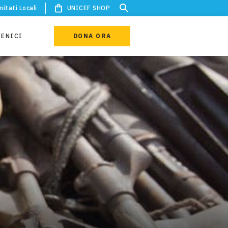
itati Locali
UNICEF SHOP
IENICI
DONA ORA