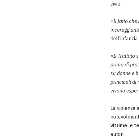
civili.
«
Il fatto che
incoraggiant
dell'infanzi
«
Il Trattato
prima di pro
su donne e b
principali di
vivono esper
La violenza 
notevolmente
vittime e t
autori.