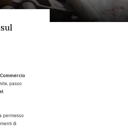
 sul
l Commercio
nite, passo
el
ha permesso
imenti di