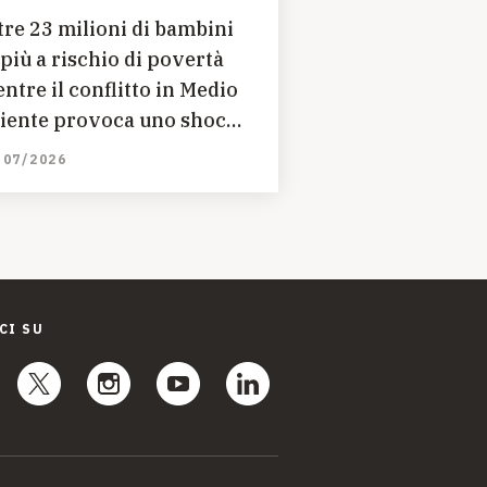
tre 23 milioni di bambini
 più a rischio di povertà
ntre il conflitto in Medio
iente provoca uno shock
onomico globale
/07/2026
CI SU