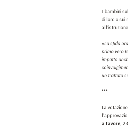
I bambini su
di loro o su
all’istruzion
«
La sfida ora
primo vero te
impatto anche
coinvolgiment
un trattato 
***
La votazione
l'approvazion
a favore
, 2