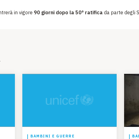
ntrerà in vigore
90 giorni dopo la 50° ratifica
da parte degli 
i
BAMBINI E GUERRE
BA