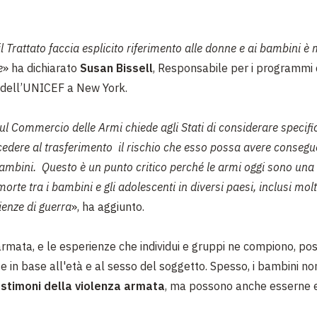
 il Trattato faccia esplicito riferimento alle donne e ai bambini è
e
» ha dichiarato
Susan Bissell
, Responsabile per i programmi 
a dell’UNICEF a New York.
 sul Commercio delle Armi chiede agli Stati di considerare speci
cedere al trasferimento il rischio che esso possa avere consegu
ambini. Questo è un punto critico perché le armi oggi sono una 
 morte tra i bambini e gli adolescenti in diversi paesi, inclusi mol
ienze di guerra
», ha aggiunto.
armata, e le esperienze che individui e gruppi ne compiono, po
 in base all'età e al sesso del soggetto. Spesso, i bambini no
estimoni della violenza armata
, ma possono anche esserne e