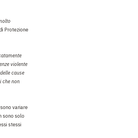
 molto
di Protezione
ficatamente
enze violente
delle cause
ti che non
ssono variare
n sono solo
ssi stessi