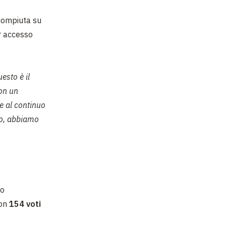
 compiuta su
or accesso
esto è il
con un
e al continuo
sso, abbiamo
to
con
154 voti