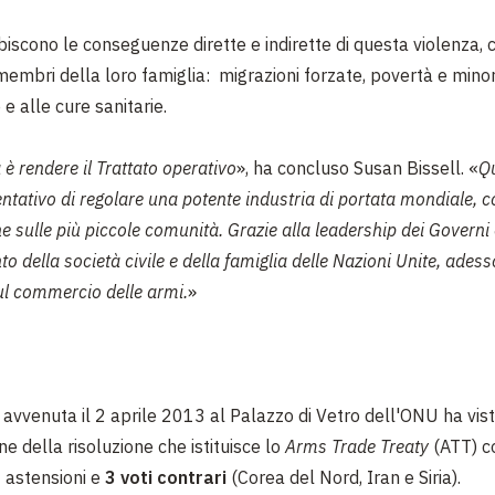
biscono le conseguenze dirette e indirette di questa violenza,
i membri della loro famiglia: migrazioni forzate, povertà e min
e e alle cure sanitarie.
 è rendere il Trattato operativo
», ha concluso Susan Bissell. «
Qu
ntativo di regolare una potente industria di portata mondiale, 
 sulle più piccole comunità. Grazie alla leadership dei Governi 
o della società civile e della famiglia delle Nazioni Unite, ade
sul commercio delle armi.
»
 avvenuta il 2 aprile 2013 al Palazzo di Vetro dell'ONU ha vis
e della risoluzione che istituisce lo
Arms Trade Treaty
(ATT) 
3 astensioni e
3 voti contrari
(Corea del Nord, Iran e Siria).