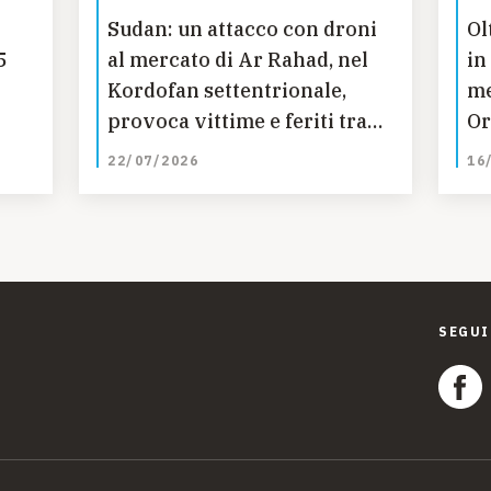
Sudan: un attacco con droni
Ol
5
al mercato di Ar Rahad, nel
in
Kordofan settentrionale,
me
provoca vittime e feriti tra i
Or
bambini
ec
22/07/2026
16
SEGUI