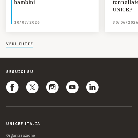
bambini
tonnellate
UNICEF
10/07/2026
30/06/202
VEDI TUTTE
SEGUICI SU
UNICEF ITALIA
Organizzazione