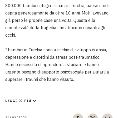
800.000 bambini rifugiati siriani in Turchia, paese che li
ospita generosamente da oltre 10 anni. Molti avevano
già perso le proprie case una volta. Questa è la
complessità della tragedia che abbiamo davanti agli
occhi.
I bambini in Turchia sono a rischio di sviluppo di ansia,
depressione e disordini da stress post-traumatico.
Hanno necessità di riprendere a studiare e hanno
urgente bisogno di supporto psicosociale per aiutarli a
superare i traumi che hanno vissuto.
L'UNICEF sta lavorando con il Governo e i partner per
fornire aiuti salvavita e supporto psicosociale
LEGGI DI PIÙ
immediato. Stiamo supportando il Governo a identificare
i bambini non accompagnati e separati, realizzare spazi
24/02/2023