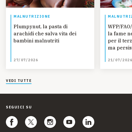
MALNUTRIZIONE
MALNUTRI
Plumpynut, la pasta di
WFP/FAO/
arachidi che salva vita dei
la fame n
bambini malnutriti
per il ter
ma persis
regionali
27/07/2026
21/07/202
ONU
VEDI TUTTE
SEGUICI SU