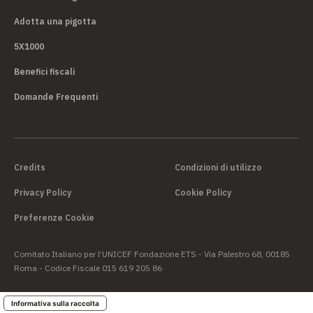
Adotta una pigotta
5X1000
Benefici fiscali
Domande Frequenti
Credits
Condizioni di utilizzo
Privacy Policy
Cookie Policy
Preferenze Cookie
Comitato Italiano per l’UNICEF Fondazione ETS - Via Palestro 68, 00185
Roma - Codice Fiscale 015 619 205 86
Informativa sulla raccolta