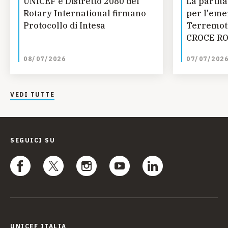
UNICEF e Distretto 2080 del
La partita
Rotary International firmano
per l'eme
Protocollo di Intesa
Terremoto
CROCE RO
UNICEF SM
08/07/2026
07/07/202
Fondazion
progetti r
giovanile 
VEDI TUTTE
dell'Aquil
SEGUICI SU
UNICEF ITALIA