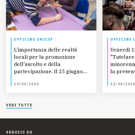
OFFICINE UNICEF
OFFICINE 
L'importanza delle realtà
Venerdì 1
locali per la promozione
"Tutelare i
dell'ascolto e della
minorenni
partecipazione. Il 25 giugno
la presen
un nuovo appuntamento per il
Report sta
19/06/2026
11/06/202
ciclo "Officine Special"
dell'Osse
VEDI TUTTE
SEGUICI SU