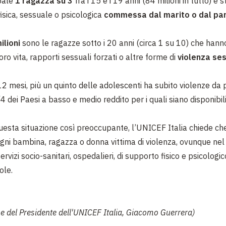
obale
1 ragazza su 3
fra i 15 e i 19 anni (84 milioni in tutto) è 
isica, sessuale o psicologica
commessa dal marito o dal par
ilioni
sono le ragazze sotto i 20 anni (circa 1 su 10) che hanno
oro vita, rapporti sessuali forzati o altre forme di
violenza ses
12 mesi, più un quinto delle adolescenti ha subito violenze da 
/4 dei Paesi a basso e medio reddito per i quali siano disponibili
questa situazione così preoccupante, l’UNICEF Italia chiede c
ogni bambina, ragazza o donna vittima di violenza, ovunque ne
ervizi socio-sanitari, ospedalieri, di supporto fisico e psicologi
ole.
ne del Presidente dell'UNICEF Italia, Giacomo Guerrera)