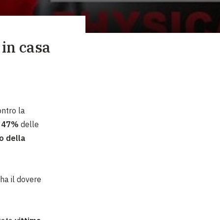
 in casa
ontro la
l
47%
delle
o della
ha il dovere