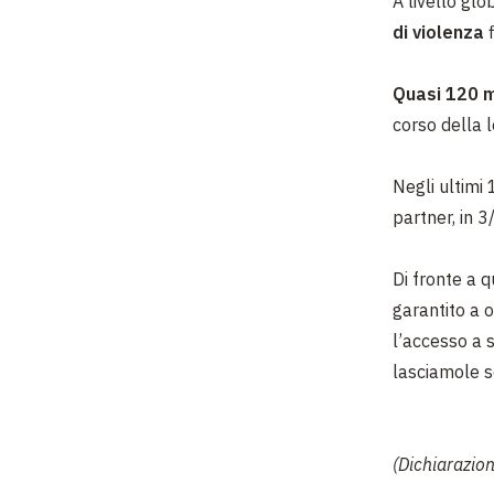
A livello gl
di violenza
f
Quasi 120 m
corso della l
Negli ultimi 
partner, in 3
Di fronte a 
garantito a 
l’accesso a s
lasciamole s
(Dichiarazio