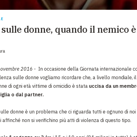
EMERGENZE
GRANDI DONAZIONI
LE
 sulle donne, quando il nemico è
DIVERSI MODI PER DONARE. SCEGLI IL PIÙ
COMODO PER TE
ura
novembre 2016
- In occasione della Giornata internazionale c
lenza sulle donne vogliamo ricordare che, a livello mondiale, i
ne di ogni età vittime di omicidio è stata
uccisa da un membr
iglia o dal partner.
sulle donne è un problema che ci riguarda tutti e ognuno di noi 
 affinché non si verifichino più atti di violenza di questo tipo.