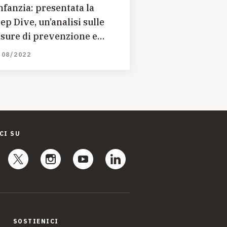
Infanzia: presentata la
ep Dive, un’analisi sulle
sure di prevenzione e
ntrasto della povertà
/08/2022
norile
CI SU
SOSTIENICI