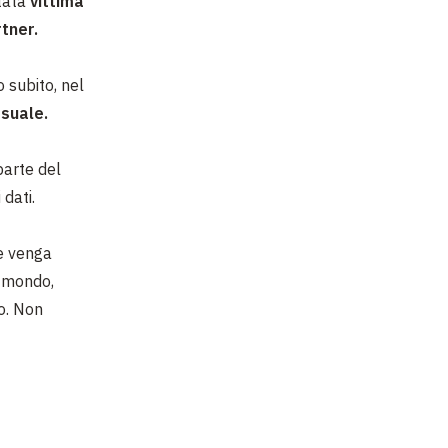
stata
vittima
tner.
 subito, nel
suale.
parte del
 dati.
he venga
l mondo,
co. Non