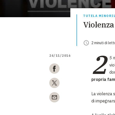
TUTELA MINORI
Violenza
2
minuti
di lett
2
24/11/2016
5 
vio
don
propria fam
La violenza 
di impegnarsi