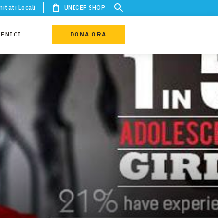
itati Locali
UNICEF SHOP
IENICI
DONA ORA