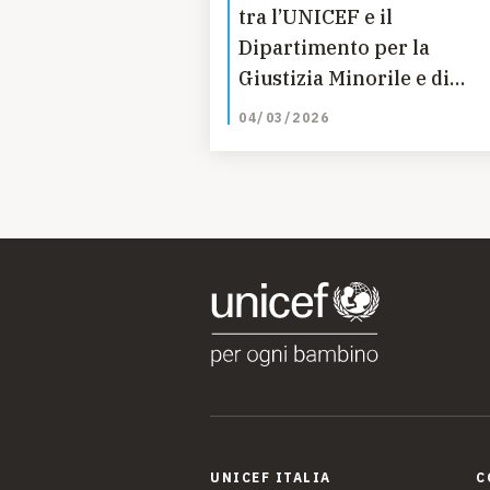
tra l’UNICEF e il
Dipartimento per la
Giustizia Minorile e di
comunità del Ministero de
04/03/2026
Giustizia
UNICEF ITALIA
C