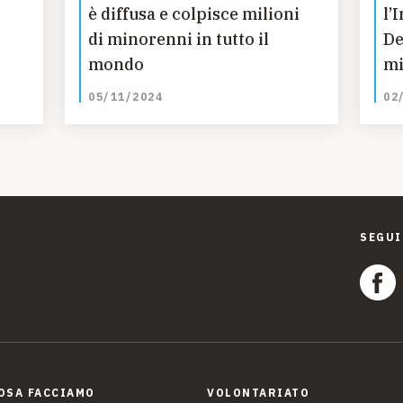
è diffusa e colpisce milioni
l’
di minorenni in tutto il
De
mondo
mi
lla
co
05/11/2024
02
mi
SEGUI
OSA FACCIAMO
VOLONTARIATO