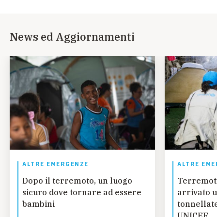
News ed Aggiornamenti
ALTRE EMERGENZE
ALTRE EME
Dopo il terremoto, un luogo
Terremot
sicuro dove tornare ad essere
arrivato u
bambini
tonnellate
UNICEF