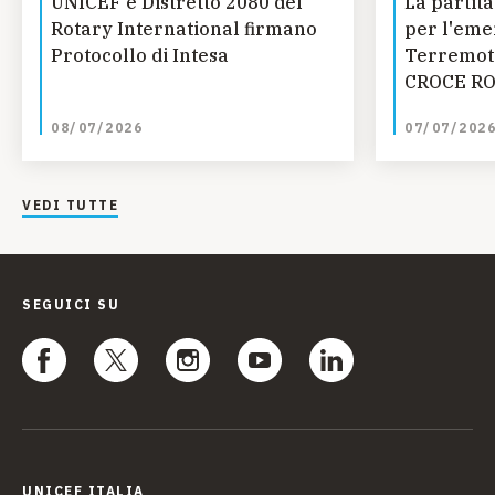
UNICEF e Distretto 2080 del
La partita
Rotary International firmano
per l'eme
Protocollo di Intesa
Terremoto
CROCE RO
UNICEF SM
08/07/2026
07/07/202
Fondazion
progetti r
giovanile 
VEDI TUTTE
dell'Aquil
SEGUICI SU
UNICEF ITALIA