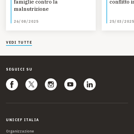
famiglie contro la
conflitto 
malnutrizione
26/08/2025
25/03/202
VEDI TUTTE
SEGUICI SU
UNICEF ITALIA
Organizzazione