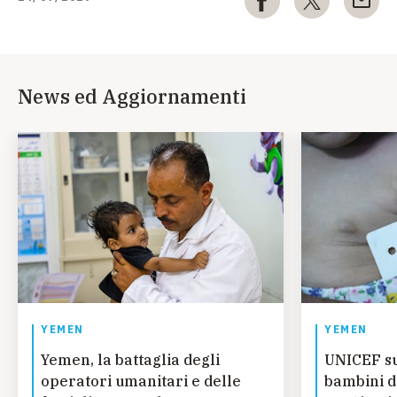
News ed Aggiornamenti
YEMEN
YEMEN
Yemen, la battaglia degli
UNICEF su
operatori umanitari e delle
bambini d