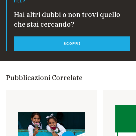
HELP
Impegna gli Stati parti a perseguire con ogni mezzo
appropriato e senza indugio una politica tendente ad
Hai altri dubbi o non trovi quello
eliminare la discriminazione nei confronti della
donna
.
che stai cercando?
SCOPRI
Pubblicazioni Correlate