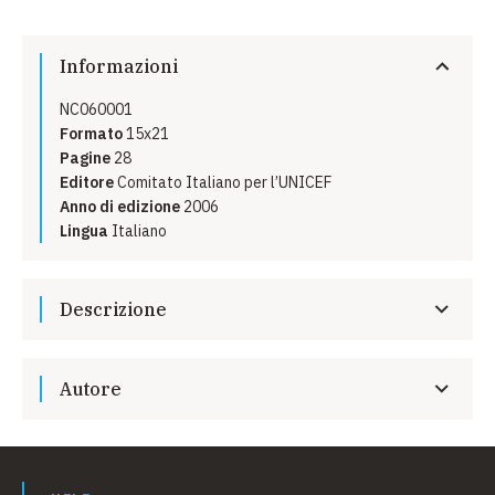
Informazioni
NC060001
Formato
15x21
Pagine
28
Editore
Comitato Italiano per l’UNICEF
Anno di edizione
2006
Lingua
Italiano
Descrizione
La Convenzione sull'eliminazione di tutte le forme di
discriminazione nei confronti della donna è stata
Autore
adottata dall’Assemblea generale delle Nazioni Unite il
18 dicembre 1979, ed è entrata in vigore il 3 settembre
UNICEF
1981.