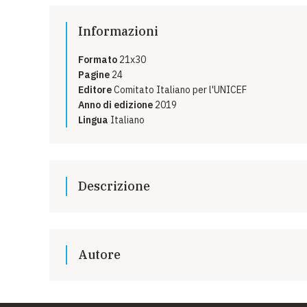
EMERGENZE
Informazioni
GRANDI DONAZIONI
Formato
21x30
DIVERSI MODI PER DONARE. SCEGLI IL PIÙ
Pagine
24
COMODO PER TE
Editore
Comitato Italiano per l'UNICEF
Anno di edizione
2019
Lingua
Italiano
Descrizione
I risultati, le interpretazioni e le conclusioni di quest
degli autori e non riflettono necessariamente le politi
dell’UNICEF.
Autore
La presente pubblicazione è stata rivista sia estern
all’UNICEF.
UNICEF IRC