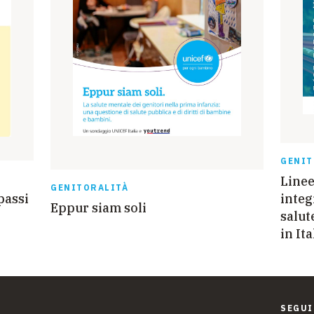
GENIT
Linee
GENITORALITÀ
passi
integ
Eppur siam soli
salut
in Ita
SEGUI