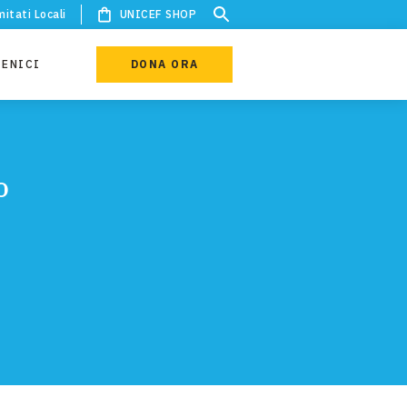
itati Locali
UNICEF SHOP
IENICI
DONA ORA
o