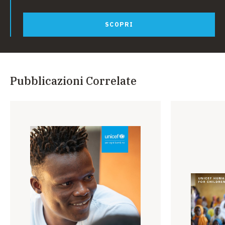
per cause largamente prevenibili.
SCOPRI
Il rapporto mira ad esaminare le concrete strategie per
raggiungere tutti i bambini con i necessari
interventi
sanitari
. Dopo un primo esame della condizione globale
della salute e la
sopravvivenza dell’infanzia
, il
rapporto mostra che un grande numero di bambini ancora
Pubblicazioni Correlate
non riceve assistenza sanitaria di qualità a causa delle
circostanze in cui vive. Esplora le attuali lacune e
debolezze nell’attuazione, e presenta il modo in cui
queste sfide possono essere vinte e gli interventi portati
su vasta scala.