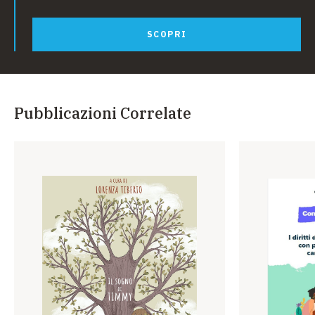
Per acquistare il libro:
SCOPRI
www.prodottiunicef.it
Numero Verde 800767655
Punti d’Incontro UNICEF:
www.prodottiunicef.it/privati/puntivendita.asp
Pubblicazioni Correlate