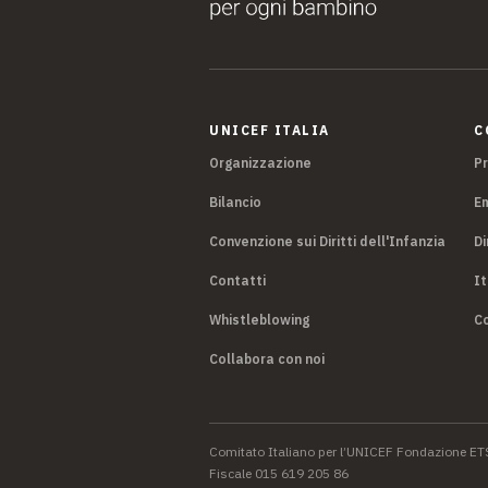
UNICEF ITALIA
C
Organizzazione
P
Bilancio
E
Convenzione sui Diritti dell'Infanzia
Di
Contatti
It
Whistleblowing
Co
Collabora con noi
Comitato Italiano per l’UNICEF Fondazione ET
Fiscale 015 619 205 86