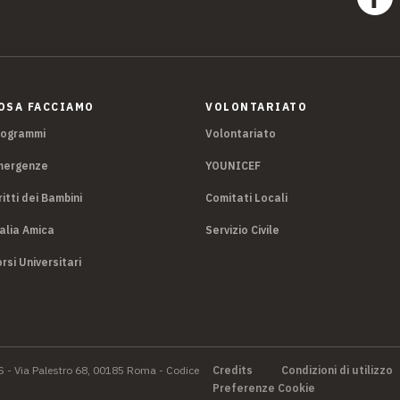
OSA FACCIAMO
VOLONTARIATO
rogrammi
Volontariato
mergenze
YOUNICEF
ritti dei Bambini
Comitati Locali
alia Amica
Servizio Civile
rsi Universitari
S - Via Palestro 68, 00185 Roma - Codice
Credits
Condizioni di utilizzo
Preferenze Cookie