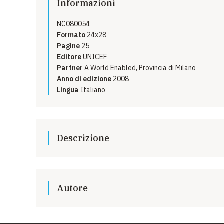
Informazioni
EMERGENZE
NC080054
GRANDI DONAZIONI
Formato
24x28
Pagine
25
DIVERSI MODI PER DONARE. SCEGLI IL PIÙ
Editore
UNICEF
COMODO PER TE
Partner
A World Enabled, Provincia di Milano
Anno di edizione
2008
Lingua
Italiano
Descrizione
Questa pubblicazione è stata realizzata per e con la 
bambini e degli adolescenti per spiegare la
Convenzio
persone con disabilità
e per aiutare le persone con d
Autore
loro diritti. Ci auguriamo che tu possa, anche grazie 
diffondere la Convenzione, affinché i bambini e gli ado
UNICEF
possano avere le stesse opportunità di realizzare i lor