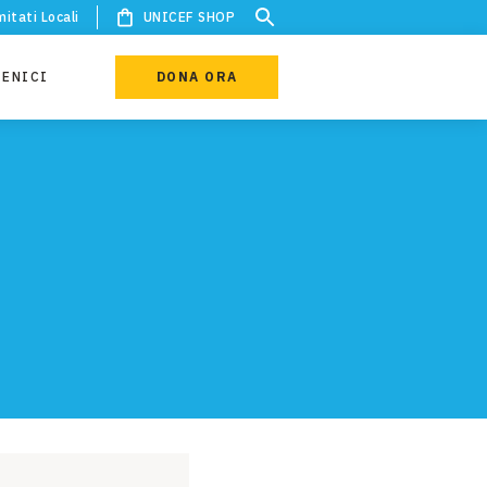
itati Locali
UNICEF SHOP
IENICI
DONA ORA