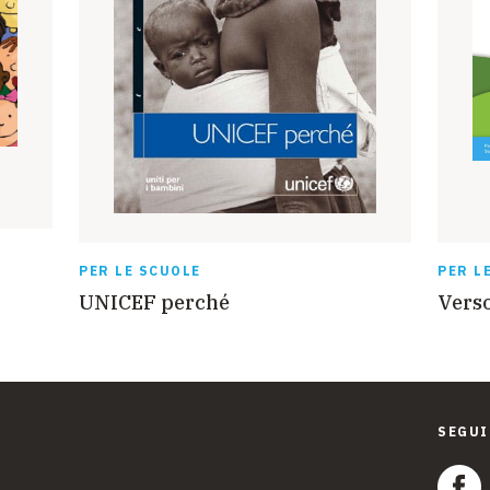
PER LE SCUOLE
PER L
UNICEF perché
Verso
SEGUI