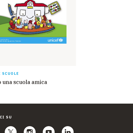
E SCUOLE
 una scuola amica
CI SU