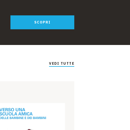
 ce l’ha. Le persone con
 camminare o a ricordare,
bbero condividere –
SCOPRI
o in questo libro.
 tuoi genitori, con i tuoi
VEDI TUTTE