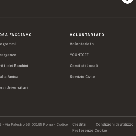
OSA FACCIAMO
VOLONTARIATO
rogrammi
Volontariato
mergenze
YOUNICEF
ritti dei Bambini
Comitati Locali
alia Amica
Servizio Civile
rsi Universitari
S - Via Palestro 68, 00185 Roma - Codice
Credits
Condizioni di utilizzo
Preferenze Cookie