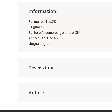
EMERGENZE
Informazioni
GRANDI DONAZIONI
Formato
21.5x28
DIVERSI MODI PER DONARE. SCEGLI IL PIÙ
Pagine
47
COMODO PER TE
Editore
Assemblea generale ONU
Anno di edizione
2006
Lingua
Inglese
Descrizione
Rapporto presentato da
Paulo Sérgio Pinheiro
, esp
Nazioni Unite incaricato di realizzare uno
studio sulla
così come previsto dalla Risoluzione n. 60/231 dell'
Autore
UNICEF