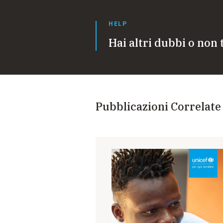
HELP
Hai altri dubbi o non 
Pubblicazioni Correlate