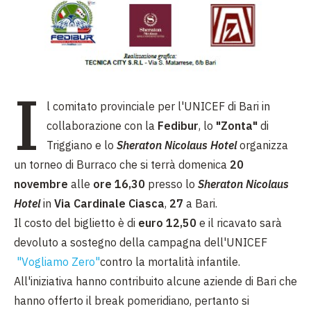
I
l comitato provinciale per l'UNICEF di Bari in
collaborazione con la
Fedibur
, lo
"Zonta"
di
Triggiano e lo
Sheraton Nicolaus Hotel
organizza
un torneo di Burraco che si terrà domenica
20
novembre
alle
ore 16,30
presso lo
Sheraton Nicolaus
Hotel
in
Via Cardinale Ciasca
,
27
a Bari.
Il costo del biglietto è di
euro 12,50
e il ricavato sarà
devoluto a sostegno della campagna dell'UNICEF
"Vogliamo Zero"
contro la mortalità infantile.
All'iniziativa hanno contribuito alcune aziende di Bari che
hanno offerto il break pomeridiano, pertanto si