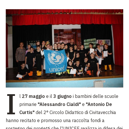
I
l
27 maggio
e il
3 giugno
i bambini delle scuole
primarie
"Alessandro Cialdi"
e
"Antonio De
Curtis"
del 2° Circolo Didattico di Civitavecchia
hanno recitato e promosso una raccolta fondi a
sostegno dei progetti che l'UNICEF realizza in difesa dei