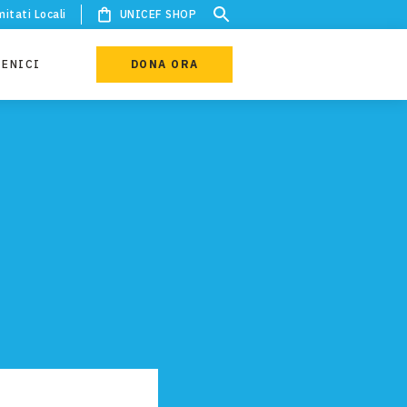
itati Locali
UNICEF SHOP
IENICI
DONA ORA