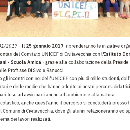
01/2017
-
Il 25 gennaio 2017
riprenderanno le iniziative org
lontari del Comitato UNICEF di Civitavecchia con
l'Istituto Do
lani - Scuola Amica
- grazie alla collaborazione della Preside
lle Proff.sse Di Sivo e Ranucci.
 gli incontri con noi dell'UNICEF con più di mille studenti, dell'
ari e delle medie che hanno aderito ai nostri percorsi didattici
nari tese ad avvicinarli anche all'ambiente e alla natura.
scolastico, anche quest'anno il percorso si concluderà presso l
el Comune di Civitavecchia, dove gli alunni relazioneranno ed sp
ema dei lavori realizzati.