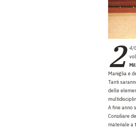
2
4/
vo
Mi
Maniglia e de
Tanti saranno
delle element
multidiscipli
A fine anno 
Consiliare d
materiale a t