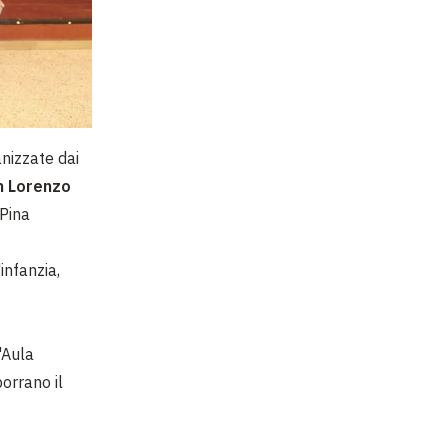
anizzate dai
n Lorenzo
 Pina
infanzia,
'Aula
orrano il