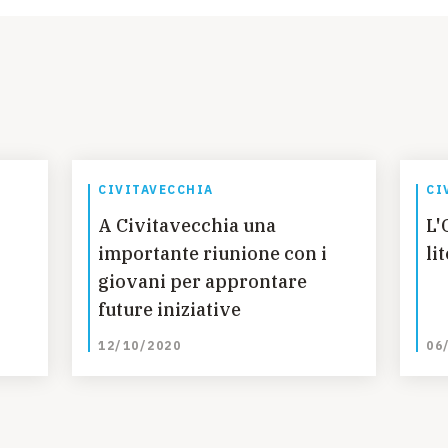
CIVITAVECCHIA
CI
A Civitavecchia una
L'
importante riunione con i
li
giovani per approntare
future iniziative
Go
12/10/2020
06