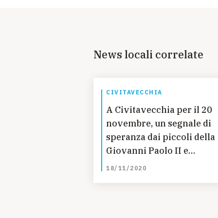
News locali correlate
CIVITAVECCHIA
A Civitavecchia per il 20
novembre, un segnale di
speranza dai piccoli della
Giovanni Paolo II e
l'adesione dei Comuni al 
18/11/2020
Blue per UNICEF