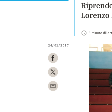
Riprendo
Lorenzo 
1
minuto
di let
24/01/2017