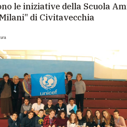
no le iniziative della Scuola A
EMERGENZE
Milani" di Civitavecchia
GRANDI DONAZIONI
DIVERSI MODI PER DONARE. SCEGLI IL PIÙ
COMODO PER TE
tura