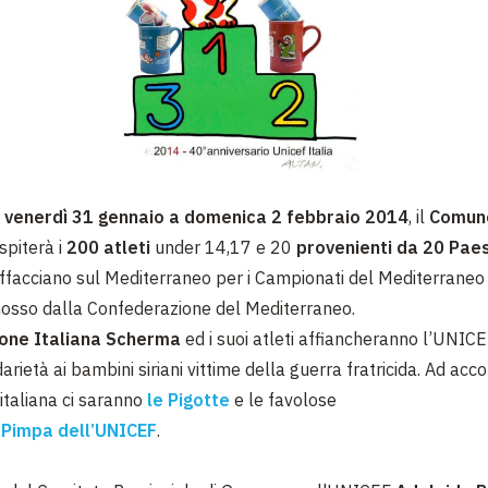
 venerdì 31 gennaio a domenica 2 febbraio 2014
, il
Comune
spiterà i
200 atleti
under 14,17 e 20
provenienti da 20 Pae
ffacciano sul Mediterraneo per i Campionati del Mediterraneo
osso dalla Confederazione del Mediterraneo.
one Italiana Scherma
ed i suoi atleti affiancheranno l’UNIC
darietà ai bambini siriani vittime della guerra fratricida. Ad a
italiana ci saranno
le Pigotte
e le favolose
 Pimpa dell’UNICEF
.