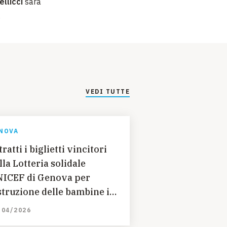
llicci
sarà
.
VEDI TUTTE
NOVA
tratti i biglietti vincitori
lla Lotteria solidale
ICEF di Genova per
istruzione delle bambine in
ghanistan
/04/2026