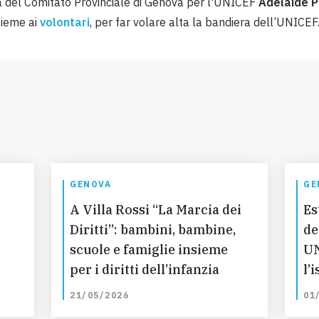
a del Comitato Provinciale di Genova per l'UNICEF
Adelaide Pe
sieme ai
volontari
, per far volare alta la bandiera dell’UNICEF
GENOVA
GE
A Villa Rossi “La Marcia dei
Es
Diritti”: bambini, bambine,
de
scuole e famiglie insieme
UN
per i diritti dell’infanzia
l’
Af
21/05/2026
01