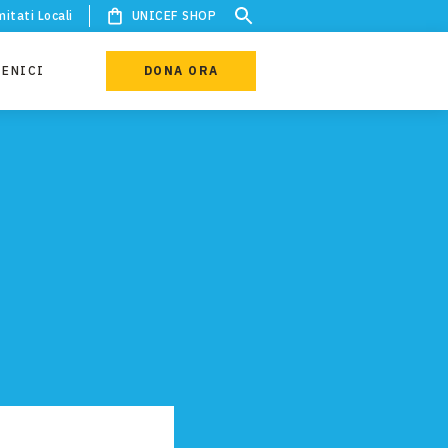
itati Locali
UNICEF SHOP
IENICI
DONA ORA