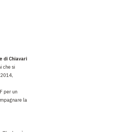
 di Chiavari
s
i che si
 2014,
EF per un
ccompagnare la