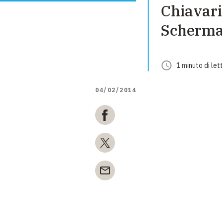
Chiavari
Scherma
1
minuto
di let
04/02/2014