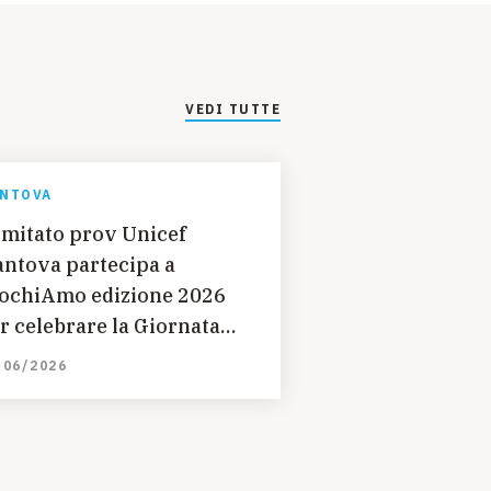
VEDI TUTTE
NTOVA
mitato prov Unicef
ntova partecipa a
ochiAmo edizione 2026
r celebrare la Giornata
ndiale del Gioco
/06/2026