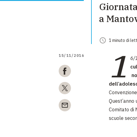
Giornata 
a Manto
1
minuto
di let
1
15/11/2016
6/
cu
no
dell’adoles
Convenzione
Quest’anno u
Comitato di M
scuole secon