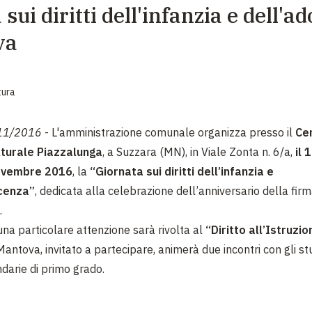
sui diritti dell'infanzia e dell'a
EMERGENZE
va
GRANDI DONAZIONI
DIVERSI MODI PER DONARE. SCEGLI IL PIÙ
COMODO PER TE
tura
11/2016
- L'amministrazione comunale organizza presso il
Ce
lturale Piazzalunga
, a Suzzara (MN), in Viale Zonta n. 6/a,
il 
vembre 2016
, la
“Giornata sui diritti dell’infanzia e
cenza”
, dedicata alla celebrazione dell’anniversario della fir
.
na particolare attenzione sarà rivolta al
“Diritto all’Istruzio
antova, invitato a partecipare, animerà due incontri con gli st
darie di primo grado.