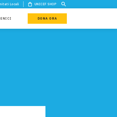
itati Locali
UNICEF SHOP
IENICI
DONA ORA