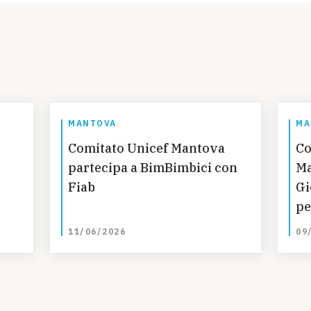
MANTOVA
MA
Comitato Unicef Mantova
Co
partecipa a BimBimbici con
Ma
Fiab
Gi
pe
Mo
11/06/2026
09