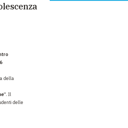
dolescenza
ntro
16
ma della
ne”
. Il
udenti delle