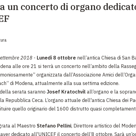
 un concerto di organo dedicat
EMERGENZE
EF
GRANDI DONAZIONI
DIVERSI MODI PER DONARE. SCEGLI IL PIÙ
COMODO PER TE
tura
settembre 2018
-
Lunedì 8 ottobre
nell’antica Chiesa di San 
dena alle ore 21 si terrà un concerto nell’ambito della Rass
rmoniosamente” organizzata dall’Associazione Amici dell’Org
ch” di Modena, attualmente alla sua settima edizione.
 della serata saranno
Josef Kratochvìl
all’organo e la sopra
la Repubblica Ceca. L’organo attuale dell'antica Chiesa dei Pad
ituire quello originario del 1600 distrutto quasi completament
grata al Maestro
Stefano Pellini
, Direttore artistico del Mod
r aver dedicato all'UNICEF il concerto dell’8 ottobre. Sarà un’