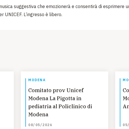
musica suggestiva che emozionerà e consentirà di esprimere u
per UNICEF. L’ingresso è libero.
MODENA
MO
Comitato prov Unicef
Co
Modena La Pigotta in
Mo
pediatria al Policlinico di
An
Modena
08/05/2026
05