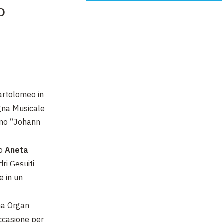
o
Bartolomeo in
egna Musicale
ano “Johann
no
Aneta
ri Gesuiti
e in un
ena Organ
occasione per