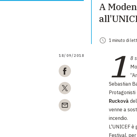
A Modena
all'UNIC
1
minuto
di let
1
18/09/2018
8 
Mo
“A
Sebastian Ba
Protagonisti
Ruckovà
del
venne a sost
incendio.
L'UNICEF è 
Festival, pe