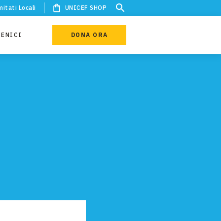
itati Locali
UNICEF SHOP
IENICI
DONA ORA