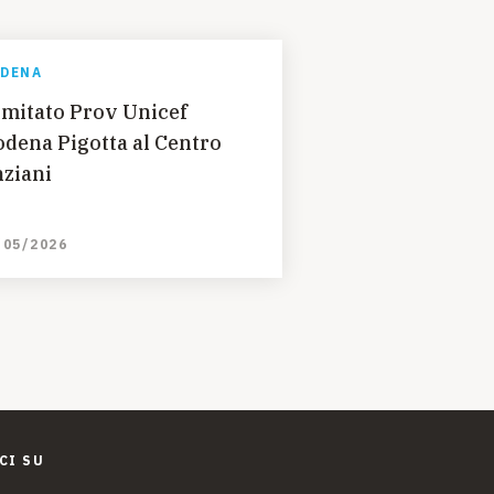
DENA
mitato Prov Unicef
dena Pigotta al Centro
ziani
/05/2026
CI SU