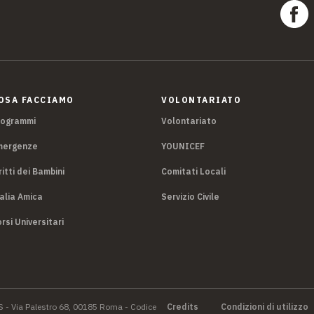
OSA FACCIAMO
VOLONTARIATO
rogrammi
Volontariato
mergenze
YOUNICEF
ritti dei Bambini
Comitati Locali
alia Amica
Servizio Civile
rsi Universitari
S - Via Palestro 68, 00185 Roma - Codice
Credits
Condizioni di utilizzo