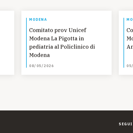
MODENA
MO
Comitato prov Unicef
Co
Modena La Pigotta in
Mo
pediatria al Policlinico di
An
Modena
08/05/2026
05
SEGUI