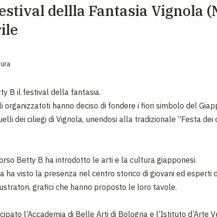
festival dellla Fantasia Vignola 
EMERGENZE
ile
GRANDI DONAZIONI
DIVERSI MODI PER DONARE. SCEGLI IL PIÙ
COMODO PER TE
tura
ty B il festival della fantasia.
li organizzatoti hanno deciso di fondere i fiori simbolo del Gia
elli dei ciliegi di Vignola, unendosi alla tradizionale “Festa dei c
rso Betty B ha introdotto le arti e la cultura giapponesi.
 ha visto la presenza nel centro storico di giovani ed esperti d
llustratori, grafici che hanno proposto le loro tavole.
pato l’Accademia di Belle Arti di Bologna e l’Istituto d’Arte Ve