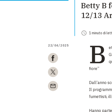
Betty B 
12/13 Ar
1
minuto
di let
B
22/04/2025
et
G
qu
fiore”
Dall’anno sco
Il programma
fumettisti, i
Hanno parteci