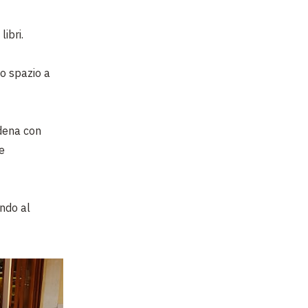
libri.
to spazio a
dena con
e
endo al