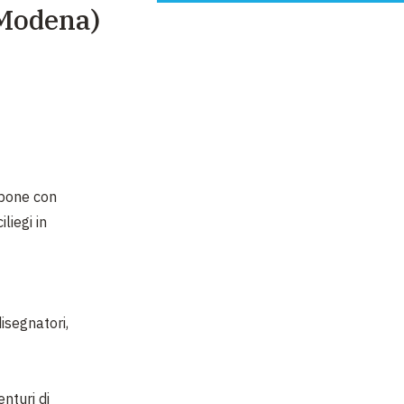
(Modena)
ppone con
iliegi in
isegnatori,
nturi di