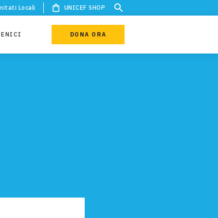
itati Locali
UNICEF SHOP
IENICI
DONA ORA