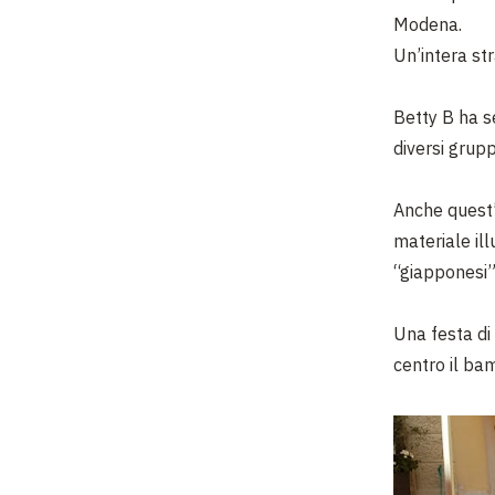
Modena.
Un’intera str
Betty B ha s
diversi grupp
Anche quest
materiale ill
“giapponesi” 
Una festa di
centro il bam