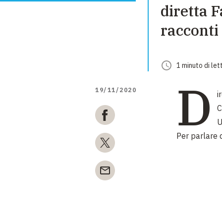
diretta 
racconti 
1
minuto
di let
D
19/11/2020
i
C
U
Per parlare di