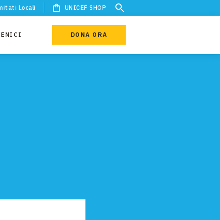
itati Locali
UNICEF SHOP
IENICI
DONA ORA