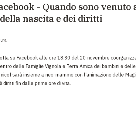
Facebook - Quando sono venuto 
EMERGENZE
della nascita e dei diritti
GRANDI DONAZIONI
DIVERSI MODI PER DONARE. SCEGLI IL PIÙ
COMODO PER TE
tura
retta su Facebook alle ore 18,30 del 20 novembre coorganizz
entro delle Famiglie Vignola e Terra Amica dei bambini e dell
nicef sarà insieme a neo-mamme con l'animazione delle Magie
 diritti fin dalle prime ore di vita.