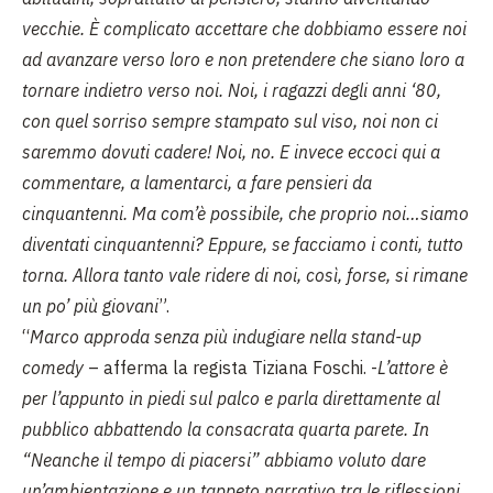
vecchie. È complicato accettare che dobbiamo essere noi
ad avanzare verso loro e non pretendere che siano loro a
tornare indietro verso noi. Noi, i ragazzi degli anni ‘80,
con quel sorriso sempre stampato sul viso, noi non ci
saremmo dovuti cadere! Noi, no. E invece eccoci qui a
commentare, a lamentarci, a fare pensieri da
cinquantenni. Ma com’è possibile, che proprio noi…siamo
diventati cinquantenni? Eppure, se facciamo i conti, tutto
torna. Allora tanto vale ridere di noi, così, forse, si rimane
un po’ più giovani
”.
“
Marco approda senza più indugiare nella stand-up
comedy
– afferma la regista Tiziana Foschi. -
L’attore è
per l’appunto in piedi sul palco e parla direttamente al
pubblico abbattendo la consacrata quarta parete. In
“Neanche il tempo di piacersi” abbiamo voluto dare
un’ambientazione e un tappeto narrativo tra le riflessioni