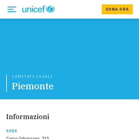
DONA ORA
COMITATI LOCALI
Piemonte
Informazioni
SEDE
Corso Orbassano, 215