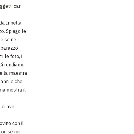
ggetti cari
da Innella,
o. Spiego le
se se ne
imbarazzo
, le foto, i
 Ci rendiamo
che la maestra
 anni e che
ma mostra il
 di aver
vino con il
con sè nei