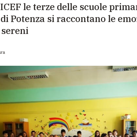
ICEF le terze delle scuole primar
EMERGENZE
i di Potenza si raccontano le emo
GRANDI DONAZIONI
 sereni
DIVERSI MODI PER DONARE. SCEGLI IL PIÙ
COMODO PER TE
ura