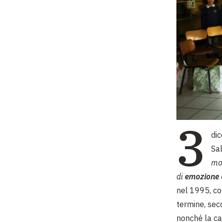
3
di
Sa
mon
di
emozione
nel 1995, con
termine, sec
nonché la ca