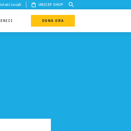
itati Locali
UNICEF SHOP
IENICI
DONA ORA