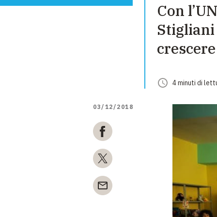
Con l’UN
Stiglian
crescere
4
minuti
di lett
03/12/2018