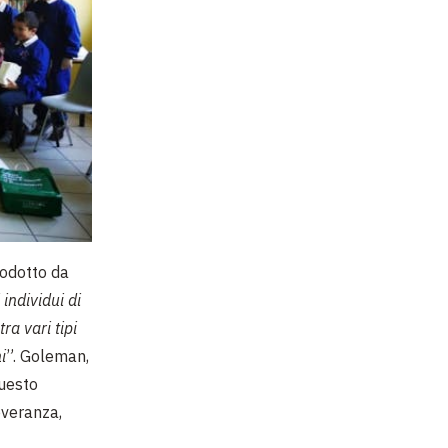
rodotto da
individui di
ra vari tipi
i
”. Goleman,
Questo
everanza,