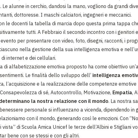
i. Le alunne in cerchio, dandosi la mano, vogliono da grandi div
ntanti, dottoresse. I maschi calciatori, ingegneri e meccanici.
on le docenti la tabella di marcia dopo questa prima tappa ch
itivamente tutti. A Febbraio il secondo incontro con i genitori e
evento per presentare con video, foto, disegni, racconti, i prog
ciascuno nella gestione della sua intelligenza emotiva e nell’u
i internet e dei cellulari.
 di alfabetizzazione emotiva proposto ha come obiettivo un
sentimenti. Le finalità dello sviluppo dell’
intelligenza emoti
a, l’acquisizione e la realizzazione delle competenze emotive 
 Consapevolezza di sé, Autocontrollo, Motivazione,
Empatia
, A
determinano la nostra relazione con il mondo
. La nostra s
 benessere personale si influenzano a vicenda, dipendendo in 
elazioniamo con il mondo, generando così le emozioni. Con “N
 vista” di Scuola Amica Unicef le terze dell’Albini e Stigliani v
ar bene con se stessi e con gli altri.