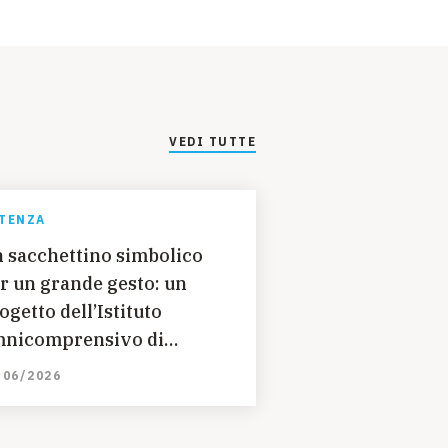
VEDI TUTTE
TENZA
 sacchettino simbolico
r un grande gesto: un
ogetto dell’Istituto
nicomprensivo di
rsicovetere (PZ) per
/06/2026
lvare dei bambini