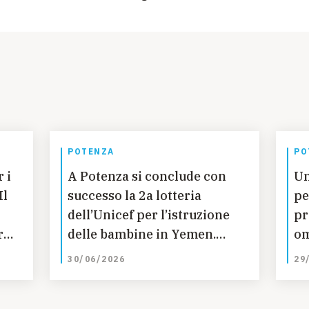
POTENZA
PO
 i
A Potenza si conclude con
Un
Il
successo la 2a lotteria
pe
dell’Unicef per l’istruzione
pr
r
delle bambine in Yemen.
om
n
Estratti i biglietti vincenti.
Ma
30/06/2026
29
sa