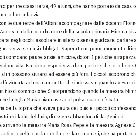
hio per tre classi terze, 49 alunni, che hanno portato da casa o
o la loro infanzia.
on le due terze dell’Albini, accompagnate dalle docenti Florin
’Andrea e dalla coordinatrice della scuola primaria Mimma Rizz
arsi negli occhi, ascoltare in silenzio senza giudicare, parlare 
ogno, senza sentirsi obbligati. Superato un primo momento di 
oli confidano paure, ansie, amicizie, dolori. I peluche strapazzati
rendono vita. Facciamo esperienza di un parlare che ci fa bene.
 altri possono aiutarci ad essere più forti. I piccoli scoprono 
 affezionata ad una camicetta che indossava quando aveva sei
n filo di commozione. Si sorprendono quando la maestra Mim
 che la figlia Mariachiara aveva al polso quando è nata.
ia della topina che aveva paura del buio e i piccoli confessano
tri, dei ladri, del buio, di essere abbandonati dai genitori.
a arrivano la maestra Maria Rosa Pepe e la maestra Agnese Co
antico, quello con la rotella per fare i numeri, che ha portato 