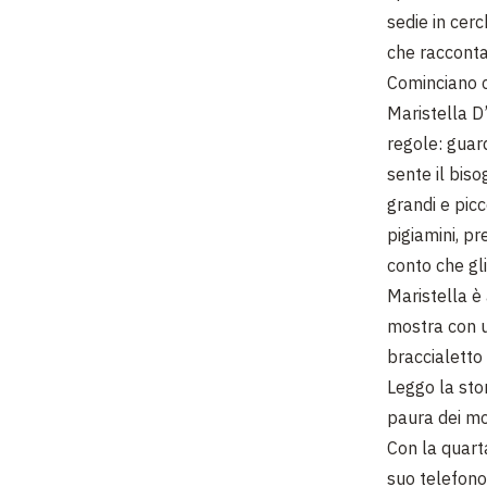
sedie in cerc
che raccontan
Cominciano c
Maristella D
regole: guard
sente il bis
grandi e picc
pigiamini, p
conto che gli
Maristella è
mostra con u
braccialetto
Leggo la stor
paura dei mos
Con la quart
suo telefono 