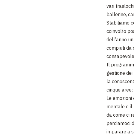
vari trasloch
ballerine, ca
Stabiliamo c
coinvolto pos
dell’anno un 
compiuti da 
consapevole d
Il programma
gestione dei 
la conoscenz
cinque aree:
Le emozioni
mentale e il
da come ci r
perdiamoci di
imparare a st