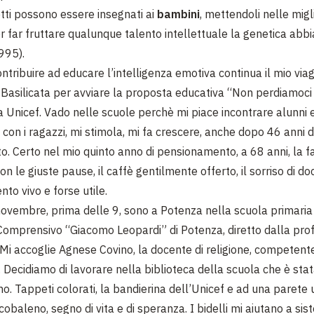
tti possono essere insegnati ai
bambini
, mettendoli nelle migli
er far fruttare qualunque talento intellettuale la genetica abbi
995).
ntribuire ad educare l’intelligenza emotiva continua il mio viag
 Basilicata per avviare la proposta educativa “Non perdiamoci d
 Unicef. Vado nelle scuole perchè mi piace incontrare alunni e
 con i ragazzi, mi stimola, mi fa crescere, anche dopo 46 anni d
. Certo nel mio quinto anno di pensionamento, a 68 anni, la fat
on le giuste pause, il caffè gentilmente offerto, il sorriso di do
ento vivo e forse utile.
ovembre, prima delle 9, sono a Potenza nella scuola primaria 
o Comprensivo “Giacomo Leopardi” di Potenza, diretto dalla pr
. Mi accoglie Agnese Covino, la docente di religione, competent
. Decidiamo di lavorare nella biblioteca della scuola che è sta
no. Tappeti colorati, la bandierina dell’Unicef e ad una parete
obaleno, segno di vita e di speranza. I bidelli mi aiutano a sis