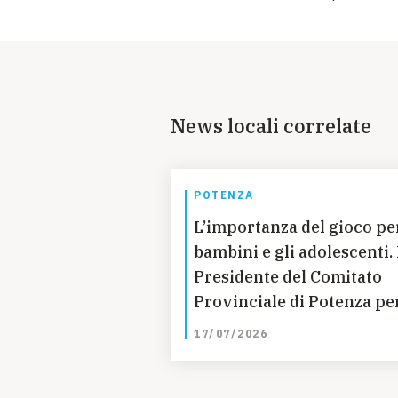
News locali correlate
POTENZA
L’importanza del gioco per
bambini e gli adolescenti. 
Presidente del Comitato
Provinciale di Potenza pe
l’UNICEF ne parla all’Ope
17/07/2026
Volley di Potenza