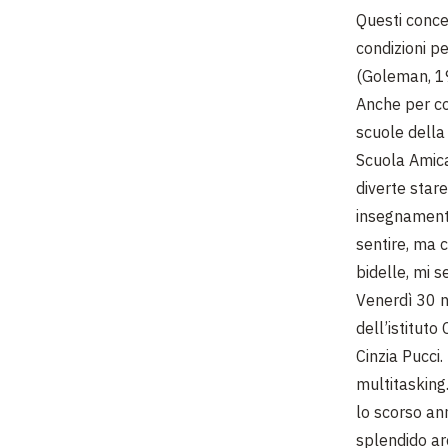
Questi conce
condizioni p
(Goleman, 1
Anche per co
scuole della
Scuola Amica
diverte stare
insegnamento
sentire, ma c
bidelle, mi s
Venerdì 30 n
dell’istitut
Cinzia Pucci
multitasking
lo scorso an
splendido arc