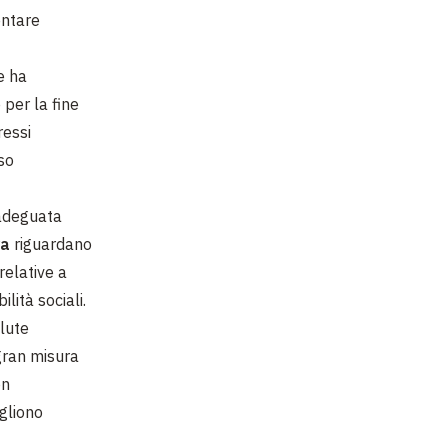
entare
e ha
 per la fine
ressi
so
’adeguata
va
riguardano
relative a
bilità sociali.
alute
gran misura
on
ogliono