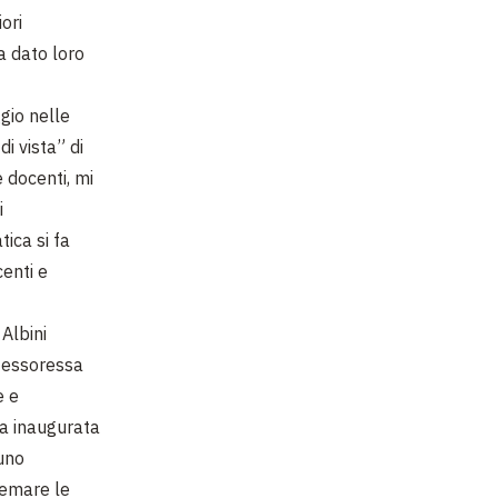
ori
a dato loro
gio nelle
i vista” di
 docenti, mi
i
ica si fa
centi e
Albini
ofessoressa
e e
ta inaugurata
 uno
temare le