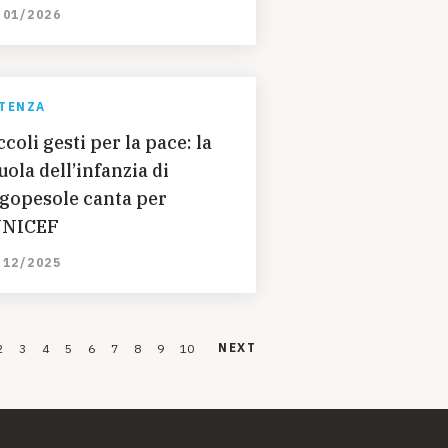
/01/2026
TENZA
ccoli gesti per la pace: la
uola dell’infanzia di
gopesole canta per
UNICEF
/12/2025
NEXT
2
3
4
5
6
7
8
9
10