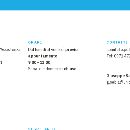
EMERGENZE
GRANDI DONAZIONI
DIVERSI MODI PER DONARE. SCEGLI IL PIÙ
COMODO PER TE
ORARI
CONTATTI
l'Assistenza
Dal lunedì al venerdì
previo
comitato.pot
appuntamento
Tel: 0971 4
 1
9:00 - 13:00
Sabato e domenica
chiuso
Giuseppe S
g.sabia@unic
SEGRETARIO