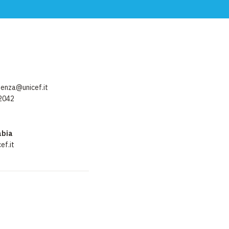
enza@unicef.it
72042
abia
ef.it