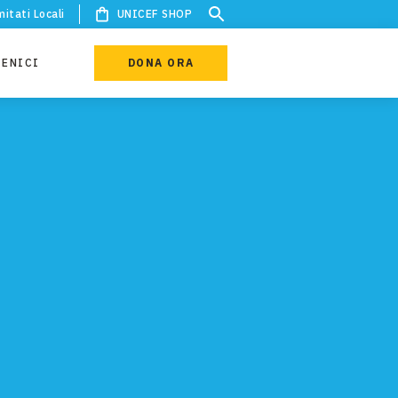
itati Locali
UNICEF SHOP
IENICI
DONA ORA