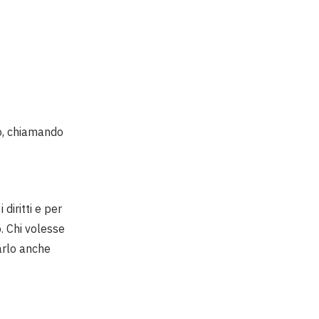
, chiamando
iritti e per
o. Chi volesse
arlo anche