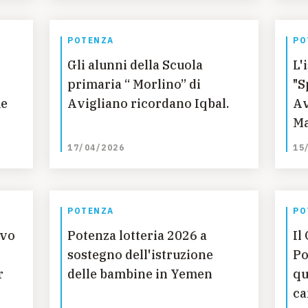
POTENZA
PO
Gli alunni della Scuola
L'
primaria “ Morlino” di
"S
me
Avigliano ricordano Iqbal.
Av
Ma
17/04/2026
15
POTENZA
PO
ovo
Potenza lotteria 2026 a
Il
sostegno dell'istruzione
Po
r
delle bambine in Yemen
qu