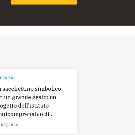
TENZA
 sacchettino simbolico
r un grande gesto: un
ogetto dell’Istituto
nicomprensivo di
rsicovetere (PZ) per
/06/2026
lvare dei bambini