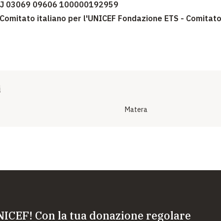
5 J 03069 09606 100000192959
 Comitato italiano per l'UNICEF Fondazione ETS - Comitato
i
Matera
NICEF! Con la tua donazione regolare