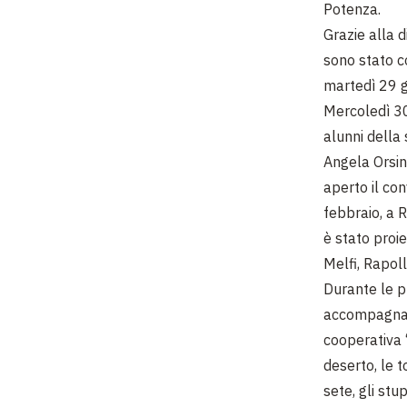
Potenza.
Grazie alla 
sono stato c
martedì 29 g
Mercoledì 30
alunni della
Angela Orsini
aperto il con
febbraio, a R
è stato proie
Melfi, Rapol
Durante le pr
accompagnati,
cooperativa 
deserto, le t
sete, gli stu