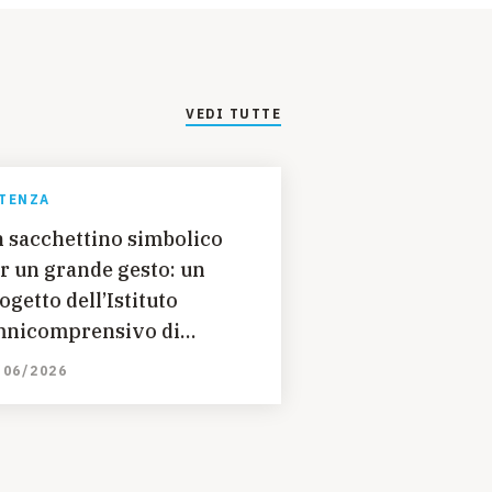
VEDI TUTTE
TENZA
 sacchettino simbolico
r un grande gesto: un
ogetto dell’Istituto
nicomprensivo di
rsicovetere (PZ) per
/06/2026
lvare dei bambini