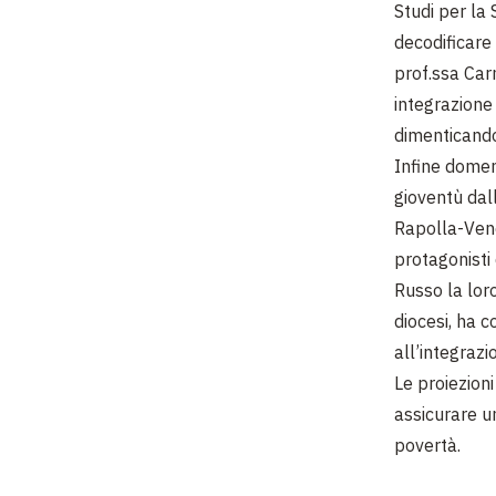
Studi per la 
decodificare 
prof.ssa Car
integrazione 
dimenticando
Infine domen
gioventù dal
Rapolla-Venos
protagonisti
Russo la lor
diocesi, ha 
all’integrazi
Le proiezion
assicurare un
povertà.