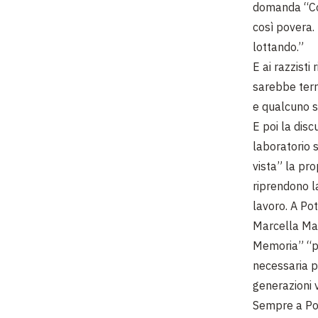
domanda “Cos
così povera.
lottando.”
E ai razzisti
sarebbe terr
e qualcuno si
E poi la disc
laboratorio 
vista” la pr
riprendono la
lavoro. A Po
Marcella Mar
Memoria” “pe
necessaria p
generazioni 
Sempre a Pot