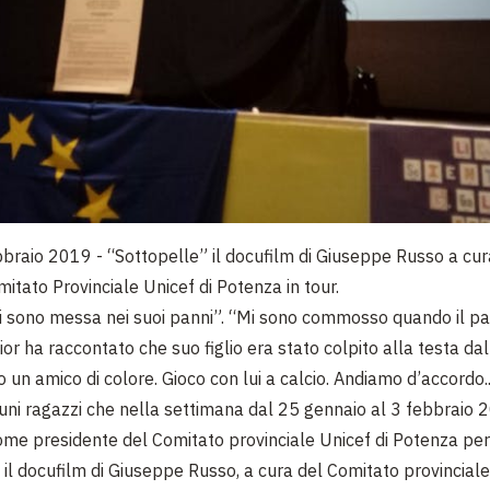
bbraio 2019 -
“Sottopelle” il docufilm di Giuseppe Russo a cur
itato Provinciale Unicef di Potenza in tour.
i sono messa nei suoi panni”. “Mi sono commosso quando il p
or ha raccontato che suo figlio era stato colpito alla testa dal
ho un amico di colore. Gioco con lui a calcio. Andiamo d’accordo.
cuni ragazzi che nella settimana dal 25 gennaio al 3 febbraio 
ome presidente del Comitato provinciale Unicef di Potenza pe
 il docufilm di Giuseppe Russo, a cura del Comitato provinciale