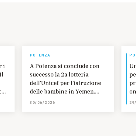
POTENZA
PO
 i
A Potenza si conclude con
Un
Il
successo la 2a lotteria
pe
dell’Unicef per l’istruzione
pr
r
delle bambine in Yemen.
om
n
Estratti i biglietti vincenti.
Ma
30/06/2026
29
sa