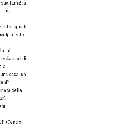
 sua famiglia
... ma
e tutte uguali
involgimento
ilm al
perdiamoci di
o e
, una casa, un
lani”
rnata della
più
ani
SP (Centro