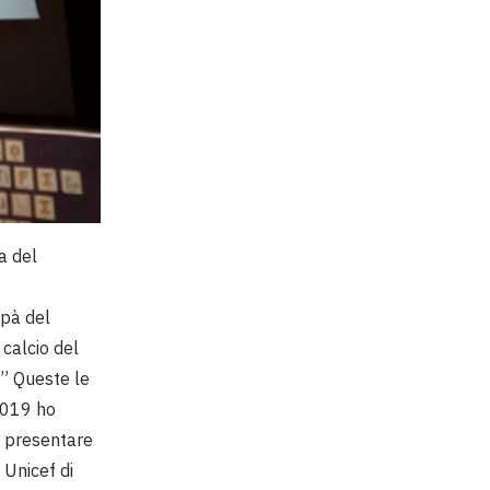
a del
apà del
 calcio del
.” Queste le
2019 ho
r presentare
 Unicef di