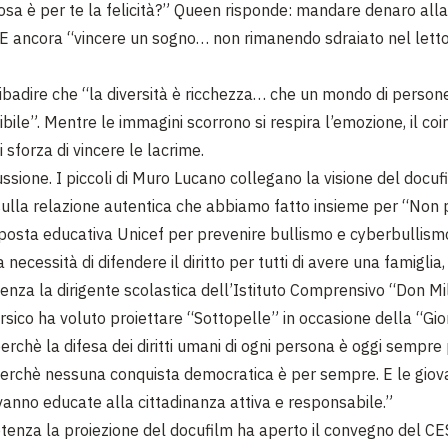
a è per te la felicità?” Queen risponde: mandare denaro alla
 E ancora “vincere un sogno… non rimanendo sdraiato nel letto
 ribadire che “la diversità è ricchezza… che un mondo di person
ibile”. Mentre le immagini scorrono si respira l’emozione, il co
 sforza di vincere le lacrime.
ussione. I piccoli di Muro Lucano collegano la visione del docuf
sulla relazione autentica che abbiamo fatto insieme per “Non 
oposta educativa Unicef per prevenire bullismo e cyberbullism
 necessità di difendere il diritto per tutti di avere una famiglia
tenza la dirigente scolastica dell’Istituto Comprensivo “Don Mi
sico ha voluto proiettare “Sottopelle” in occasione della “Gio
rchè la difesa dei diritti umani di ogni persona è oggi sempre 
erchè nessuna conquista democratica è per sempre. E le giov
vanno educate alla cittadinanza attiva e responsabile.”
enza la proiezione del docufilm ha aperto il convegno del CE