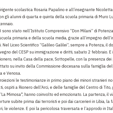
dirigente scolastica Rosaria Papalino e all’insegnante Nicolett
on gli alunni di quarta e quinta della scuola primaria di Muro 
ennaio.
 sono stato nell’Istituto Comprensivo “Don Milani” di Potenza
 scuola primaria e della scuola media, grazie all’impegno dell’
. Nel Liceo Scientifico “Galileo Galilei”, sempre a Potenza, il d
vegno del CESP su immigrazione e diritti, sabato 2 febbraio. E i
ionero, nella Casa della pace, Sottopelle, con la presenza dei 
ttato su invito della Commissione diocesana sulla famiglia dell
la e Venosa.
oiezioni le testimonianze in primo piano dei minori stranieri no
 ospiti a Rionero dell’Arci, e delle famiglie del Centro di Tito, 
“La Mimosa", hanno coinvolto ed emozionato. La partenza, il vi
orture subite prima dai terroristi e poi dai carcerieri in Libia, la
pri, le violenze. E poi la pericolosa traversata e l’approdo in Ital