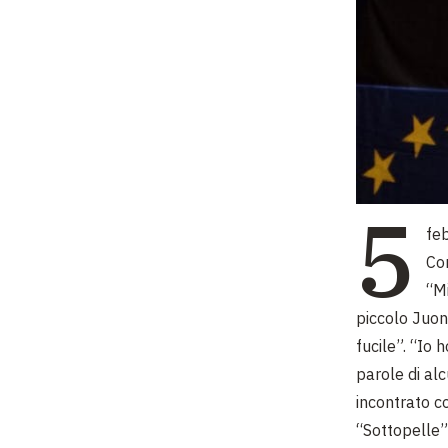
5
fe
Com
“M
piccolo Juoni
fucile”. “Io 
parole di al
incontrato c
“Sottopelle”