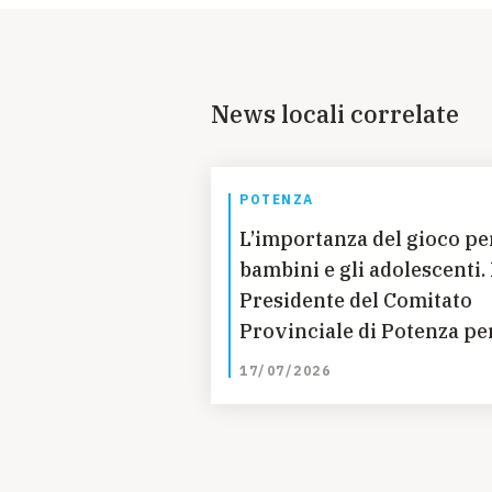
News locali correlate
POTENZA
L’importanza del gioco per
bambini e gli adolescenti. 
Presidente del Comitato
Provinciale di Potenza pe
l’UNICEF ne parla all’Ope
17/07/2026
Volley di Potenza