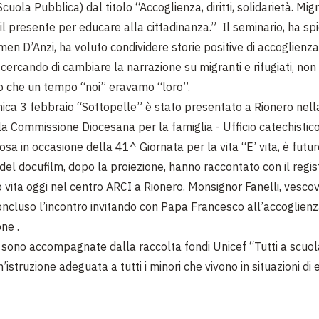
Scuola Pubblica) dal titolo “Accoglienza, diritti, solidarietà. Migr
il presente per educare alla cittadinanza.” Il seminario, ha sp
men D’Anzi, ha voluto condividere storie positive di accoglienza
cercando di cambiare la narrazione su migranti e rifugiati, non
 che un tempo “noi” eravamo “loro”.
ica 3 febbraio “Sottopelle” è stato presentato a Rionero nell
la Commissione Diocesana per la famiglia - Ufficio catechistico
a in occasione della 41^ Giornata per la vita “E’ vita, è futuro
 del docufilm, dopo la proiezione, hanno raccontato con il regi
o vita oggi nel centro ARCI a Rionero. Monsignor Fanelli, vesco
concluso l’incontro invitando con Papa Francesco all’accoglienz
one .
i sono accompagnate dalla raccolta fondi Unicef “Tutti a scuo
’istruzione adeguata a tutti i minori che vivono in situazioni d