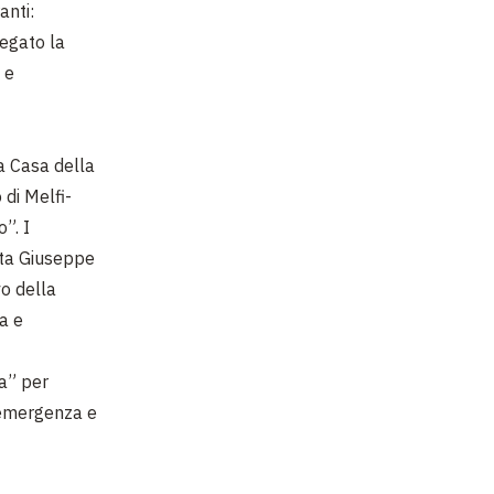
anti:
iegato la
 e
a Casa della
 di Melfi-
”. I
sta Giuseppe
vo della
a e
la” per
i emergenza e