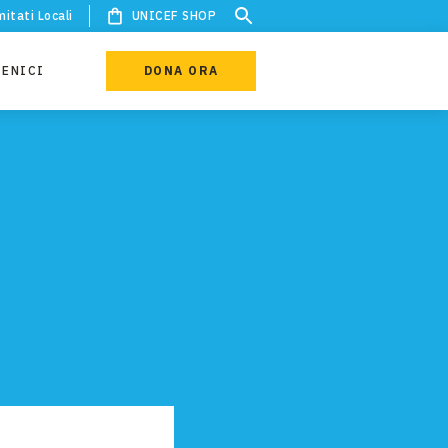
itati Locali
UNICEF SHOP
IENICI
DONA ORA