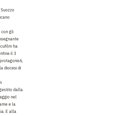
a Suozzo
Lucano
 con gli
insegnante
ocufilm ha
nfine il 3
protagonisti,
a diocesi di
n
gestito dalla
aggio nel
 fame e la
ia. E alla