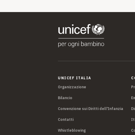
UNICEF ITALIA
C
Organizzazione
P
Bilancio
E
Convenzione sui Diritti dell'Infanzia
Di
Contatti
It
Whistleblowing
Co