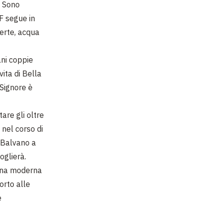
. Sono
F segue in
perte, acqua
ani coppie
ita di Bella
 Signore è
are gli oltre
 nel corso di
, Balvano a
oglierà.
 una moderna
orto alle
e