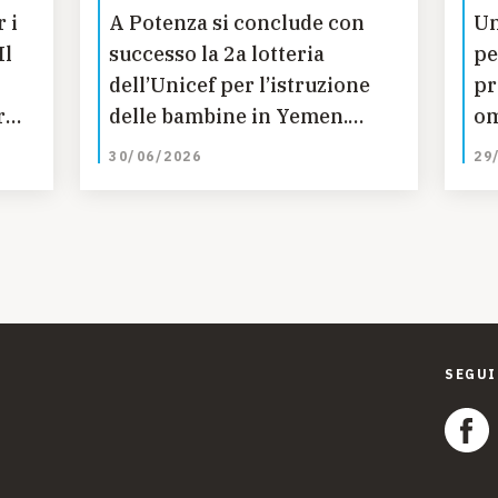
 i
A Potenza si conclude con
Un
Il
successo la 2a lotteria
pe
dell’Unicef per l’istruzione
pr
r
delle bambine in Yemen.
om
n
Estratti i biglietti vincenti.
Ma
30/06/2026
29
sa
SEGUI