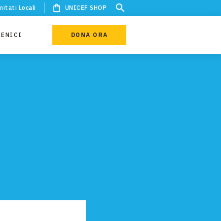
itati Locali
UNICEF SHOP
IENICI
DONA ORA