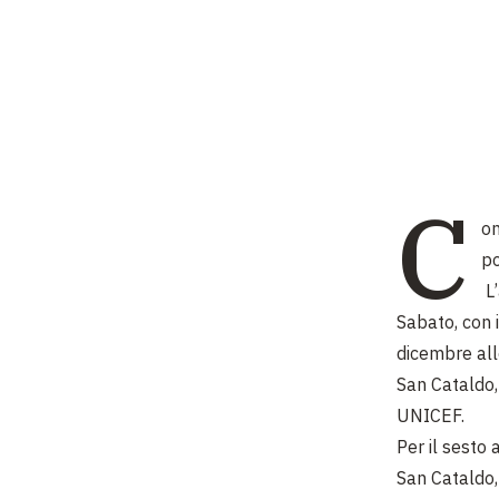
C
on
po
L’
Sabato, con 
dicembre all
San Cataldo,
UNICEF.
Per il sesto 
San Cataldo, 