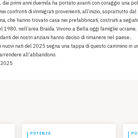
e, dai primi anni duemila ha portato avanti con coraggio una poli
ei confronti di immigrati provenienti, all’inizio, soprattutto da
na, che hanno trovato casa nei prefabbricati, costruiti a seguit
l 1980, nell’area Braida. Vivono a Bella oggi famiglie ucraine
danti dei nostri anziani hanno deciso di rimanere nel paese..
 i nuovi nati del 2025 segna una tappa di questo cammino in 
 arrendere all’abbandono.
a 26.12.2025
POTENZA
PO