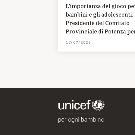
L’importanza del gioco per
bambini e gli adolescenti. 
Presidente del Comitato
Provinciale di Potenza pe
l’UNICEF ne parla all’Ope
17/07/2026
Volley di Potenza