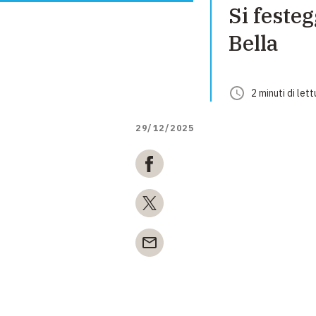
Si feste
Bella
2
minuti
di lett
29/12/2025