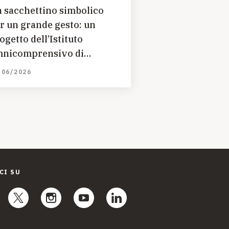
 sacchettino simbolico
r un grande gesto: un
ogetto dell’Istituto
nicomprensivo di
rsicovetere (PZ) per
/06/2026
lvare dei bambini
CI SU