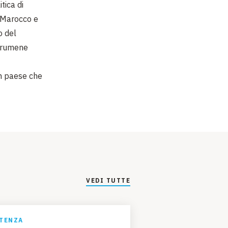
tica di
l Marocco e
o del
, rumene
un paese che
VEDI TUTTE
TENZA