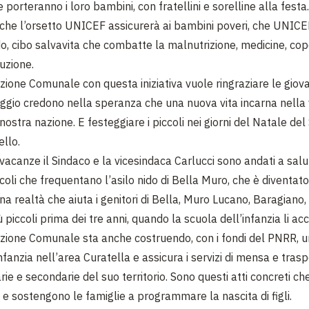
o e porteranno i loro bambini, con fratellini e sorelline alla festa
che l’orsetto UNICEF assicurerà ai bambini poveri, che UNICE
do, cibo salvavita che combatte la malnutrizione, medicine, co
ruzione.
zione Comunale con questa iniziativa vuole ringraziare le giov
ggio credono nella speranza che una nuova vita incarna nella v
 nostra nazione. E festeggiare i piccoli nei giorni del Natale del
ello.
acanze il Sindaco e la vicesindaca Carlucci sono andati a salut
oli che frequentano l’asilo nido di Bella Muro, che è diventato
na realtà che aiuta i genitori di Bella, Muro Lucano, Baragiano
ù piccoli prima dei tre anni, quando la scuola dell’infanzia li acc
zione Comunale sta anche costruendo, con i fondi del PNRR,
nfanzia nell’area Curatella e assicura i servizi di mensa e trasp
ie e secondarie del suo territorio. Sono questi atti concreti ch
 e sostengono le famiglie a programmare la nascita di figli.