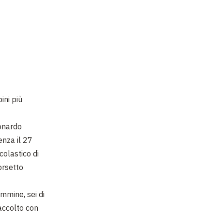
ini più
eonardo
enza il 27
colastico di
orsetto
emmine, sei di
 accolto con