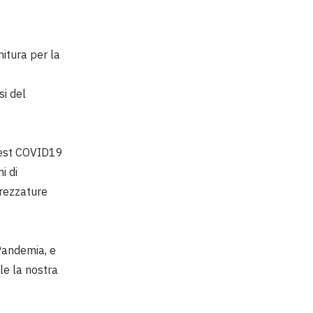
nitura per la
si del
 test COVID19
i di
trezzature
Pandemia, e
le la nostra