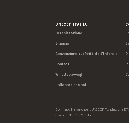
UNICEF ITALIA
C
Organizzazione
P
Bilancio
E
Convenzione sui Diritti dell'Infanzia
Di
Contatti
It
Whistleblowing
Co
Collabora con noi
Comitato Italiano per l’UNICEF Fondazione ET
Fiscale 015 619 205 86