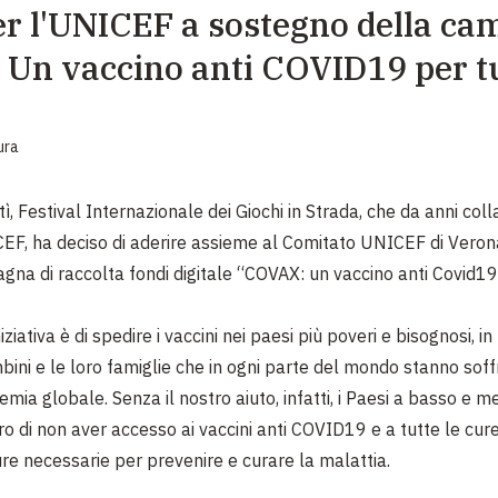
er l'UNICEF a sostegno della c
EMERGENZE
 Un vaccino anti COVID19 per tu
GRANDI DONAZIONI
DIVERSI MODI PER DONARE. SCEGLI IL PIÙ
COMODO PER TE
ura
tì, Festival Internazionale dei Giochi in Strada, che da anni col
EF, ha deciso di aderire assieme al Comitato UNICEF di Veron
na di raccolta fondi digitale “COVAX: un vaccino anti Covid19 
iziativa è di spedire i vaccini nei paesi più poveri e bisognosi, 
mbini e le loro famiglie che in ogni parte del mondo stanno sof
ia globale. Senza il nostro aiuto, infatti, i Paesi a basso e m
ro di non aver accesso ai vaccini anti COVID19 e a tutte le cu
ure necessarie per prevenire e curare la malattia.