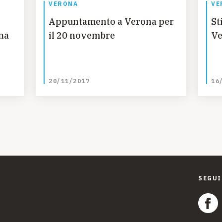
VERONA
VE
Appuntamento a Verona per
St
na
il 20 novembre
Ve
20/11/2017
16
SEGUI