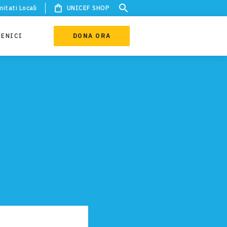
itati Locali
UNICEF SHOP
IENICI
DONA ORA