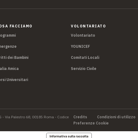
OSA FACCIAMO
VOLONTARIATO
rogrammi
Volontariato
mergenze
YOUNICEF
ritti dei Bambini
Comitati Locali
alia Amica
Servizio Civile
rsi Universitari
S - Via Palestro 68, 00185 Roma - Codice
Credits
Condizioni di utilizzo
Preferenze Cookie
Informativa sulla raccolta