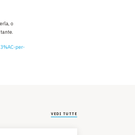
erla, o
stante.
t%C3%AC-per-
VEDI TUTTE