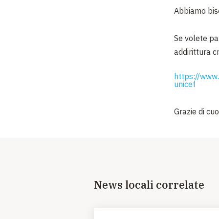
Abbiamo biso
Se volete pa
addirittura 
https://www.r
unicef
Grazie di cuo
News locali correlate