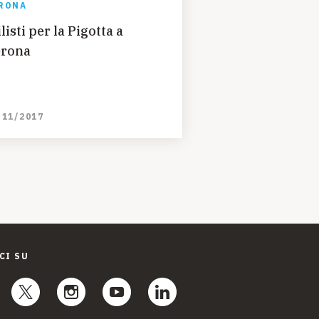
RONA
ilisti per la Pigotta a
rona
/11/2017
CI SU