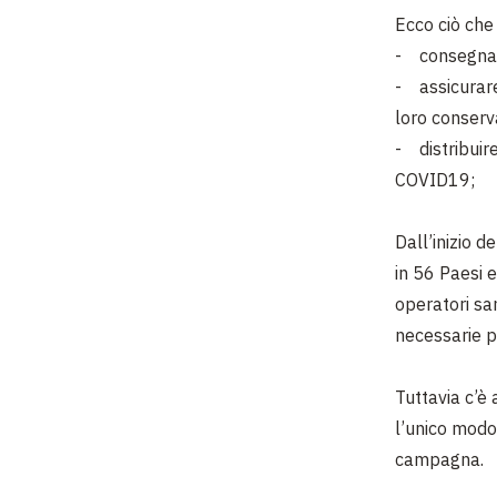
Ecco ciò che
- consegnare
- assicurare 
loro conserv
- distribuire
COVID19;
Dall’inizio d
in 56 Paesi e
operatori san
necessarie p
Tuttavia c’è
l’unico modo 
campagna.