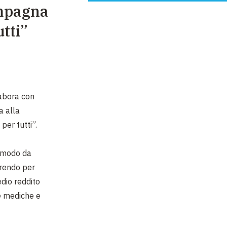
ampagna
tti”
labora con
a alla
per tutti”.
in modo da
frendo per
edio reddito
re mediche e