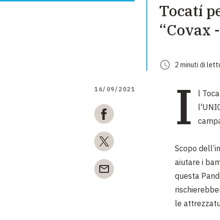
Tocatí p
“Covax -
2
minuti
di lett
I
16/09/2021
l Toca
l'UNIC
campag
Scopo dell’in
aiutare i ba
questa Pandem
rischierebbe
le attrezzat