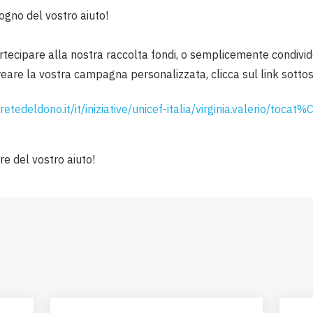
gno del vostro aiuto!
rtecipare alla nostra raccolta fondi, o semplicemente condivid
creare la vostra campagna personalizzata, clicca sul link sotto
etedeldono.it/it/iniziative/unicef-italia/virginia.valerio/toca
re del vostro aiuto!