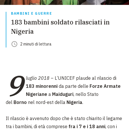
BAMBINI E GUERRE
183 bambini soldato rilasciati in
Nigeria
2
minuti
di lettura
9
luglio 2018
– L’UNICEF plaude al rilascio di
183 minorenni
da parte delle
Forze Armate
Nigeriane
a
Maiduguri
, nello Stato
del
Borno
nel nord-est della
Nigeria
.
Il rilascio è avvenuto dopo che è stato chiarito il legame
tra i bambini, di età comprese
fra i 7 e i 18 anni
, con i