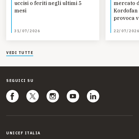
uccisi o feriti negli ultimi 5
mercato d
mesi
Kordofan 
provoca vi
bambini
31/07/2026
22/07/202
VEDI TUTTE
SEGUICI SU
UNICEF ITALIA