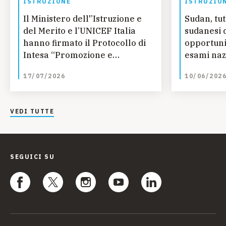
ISTRUZIONE
ISTRUZIO
Il Ministero dell'’Istruzione e
Sudan, tut
del Merito e l’UNICEF Italia
sudanesi 
hanno firmato il Protocollo di
opportunit
Intesa “Promozione e
esami naz
diffusione nelle Istituzioni
trovino
17/07/2026
10/06/202
scolastiche della Convenzione
Onu sui diritti dell’infanzia e
dell’adolescenza”
VEDI TUTTE
SEGUICI SU