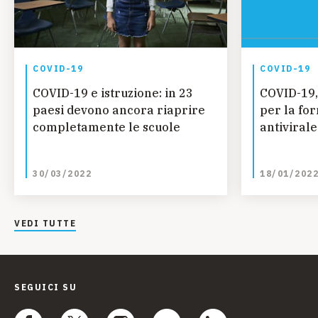
COVID-19
COVID-19
COVID-19 e istruzione: in 23
COVID-19,
paesi devono ancora riaprire
per la fo
completamente le scuole
antiviral
30/03/2022
18/01/202
VEDI TUTTE
SEGUICI SU