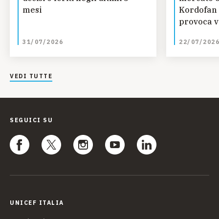
mesi
Kordofan 
provoca vi
bambini
31/07/2026
22/07/202
VEDI TUTTE
SEGUICI SU
UNICEF ITALIA