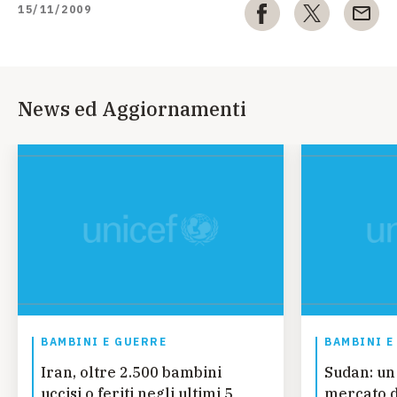
15/11/2009
News ed Aggiornamenti
BAMBINI E GUERRE
BAMBINI E
Iran, oltre 2.500 bambini
Sudan: un
uccisi o feriti negli ultimi 5
mercato d