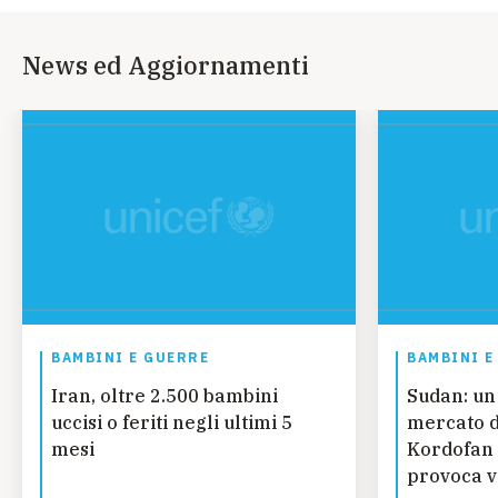
News ed Aggiornamenti
BAMBINI E GUERRE
BAMBINI E
Iran, oltre 2.500 bambini
Sudan: un
uccisi o feriti negli ultimi 5
mercato d
mesi
Kordofan 
provoca vi