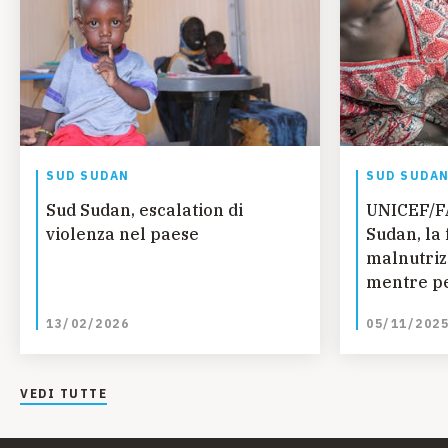
SUD SUDAN
SUD SUDA
Sud Sudan, escalation di
UNICEF/F
violenza nel paese
Sudan, la 
malnutriz
mentre per
le diffico
13/02/2026
05/11/202
VEDI TUTTE