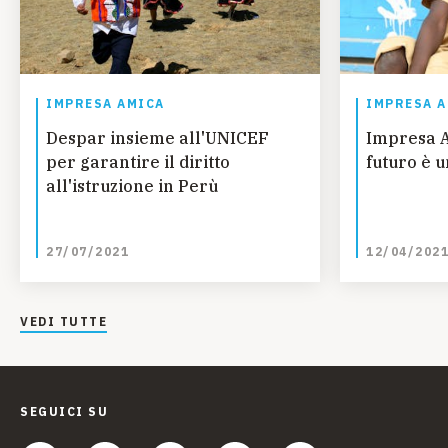
IMPRESA AMICA
IMPRESA 
Despar insieme all'UNICEF
Impresa A
per garantire il diritto
futuro è 
all'istruzione in Perù
27/07/2021
12/04/202
VEDI TUTTE
SEGUICI SU