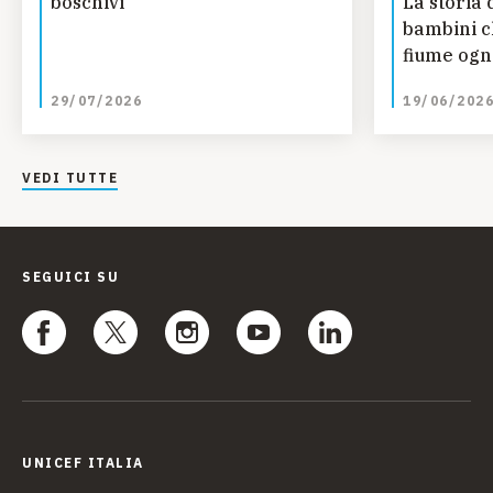
boschivi
La storia 
bambini c
fiume ogn
studiare 
29/07/2026
19/06/202
Guinea
VEDI TUTTE
SEGUICI SU
UNICEF ITALIA