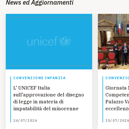
News ed Aggiornamenti
CONVENZIONE INFANZIA
CONVENZIO
L' UNICEF Italia
Giornata 
sull'approvazione del disegno
Competenz
di legge in materia di
Palazzo Va
imputabilità del minorenne
eccellenze
talento, 
24/07/2026
15/07/202