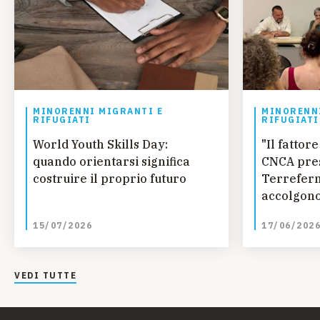
MINORENNI MIGRANTI E
MINORENNI
RIFUGIATI
RIFUGIATI
World Youth Skills Day:
"Il fatto
quando orientarsi significa
CNCA pres
costruire il proprio futuro
Terreferm
accolgono
curano
15/07/2026
17/06/202
VEDI TUTTE