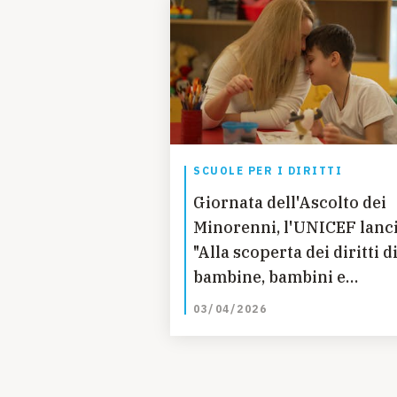
SCUOLE PER I DIRITTI
Giornata dell'Ascolto dei
Minorenni, l'UNICEF lanci
"Alla scoperta dei diritti d
bambine, bambini e
adolescenti". Una guida p
03/04/2026
genitori, familiari e tutori