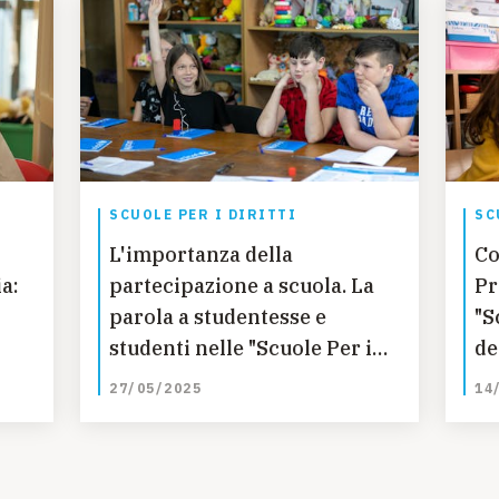
SCUOLE PER I DIRITTI
SC
L'importanza della
Co
a:
partecipazione a scuola. La
Pr
i
parola a studentesse e
"S
studenti nelle "Scuole Per i
de
er
Diritti"
de
27/05/2025
14