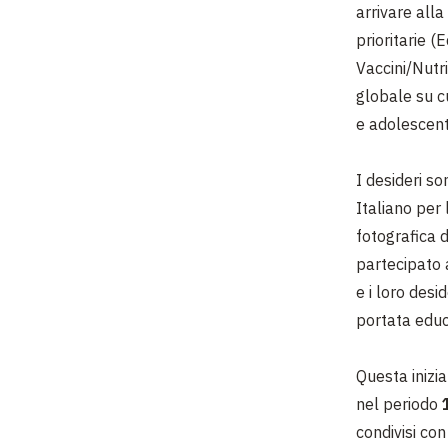
arrivare alla
prioritarie 
Vaccini/Nutr
globale su c
e adolescent
I desideri so
Italiano per 
fotografica 
partecipato 
e i loro des
portata educa
Questa inizi
nel periodo
condivisi con