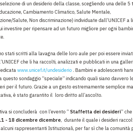
 selezione di un desiderio della classe, scegliendo una delle 5
(Educazione, Cambiamento Climatico, Salute Mentale,
izione/Salute, Non discriminazione) individuate dall’UNICEF a l
ui investire per ripensare ad un futuro migliore per ogni bamb
e.
no stati scritti alla lavagna delle loro aule per poi essere invia
l’UNICEF che li ha raccolti, analizzati e pubblicati in una galler
dedicata
www.unicef.it/undesiderio
. Bambini e adolescenti han
a questo sondaggio “speciale” indicando quali siano davvero le 
ideri per il futuro. Grazie a un gesto estremamente semplice ma
tiva, è stato garantito il loro diritto all’ascolto.
ativa si concluderà con l’evento “
Staffetta dei desideri
” che
11 - 18 dicembre dicembre
, durante il quale i desideri racco
 alcuni rappresentanti Istituzionali, per far sì che la comunità