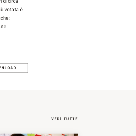
 di circa
iù votata è
iche:
ute
WNLOAD
VEDI TUTTE