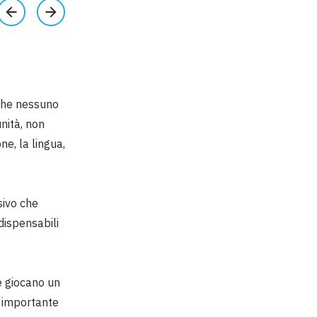
 che nessuno
nità, non
ne, la lingua,
sivo che
dispensabili
e giocano un
è importante