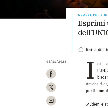
SCUOLE PER I D
Esprimi 
dell'UN
5
minuti
di lett
I
04/11/2021
n occa
l’UNIC
bisogn
Amiche di og
per il comp
Studenti e st