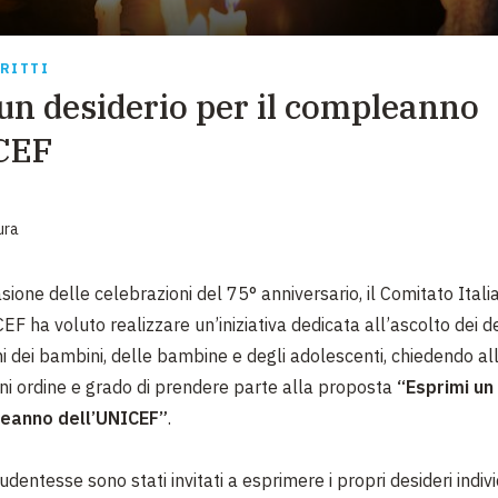
EMERGENZE
GRANDI DONAZIONI
IRITTI
un desiderio per il compleanno
DIVERSI MODI PER DONARE. SCEGLI IL PIÙ
COMODO PER TE
ICEF
ura
sione delle celebrazioni del 75° anniversario, il Comitato Itali
EF ha voluto realizzare un’iniziativa dedicata all’ascolto dei de
i dei bambini, delle bambine e degli adolescenti, chiedendo al
ni ordine e grado di prendere parte alla proposta
“Esprimi un
leanno dell’UNICEF”
.
udentesse sono stati invitati a esprimere i propri desideri indivi