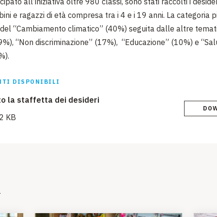
pato all’iniziativa oltre 980 classi, sono stati raccolti i desideri
i e ragazzi di età compresa tra i 4 e i 19 anni. La categoria p
 del “Cambiamento climatico” (40%) seguita dalle altre temat
9%), “Non discriminazione” (17%), “Educazione” (10%) e “Sal
%).
TI DISPONIBILI
o la staffetta dei desideri
DO
2 KB
i