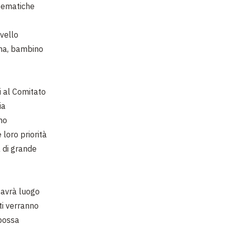
 tematiche
ivello
ina, bambino
ti al Comitato
ia
no
loro priorità
 di grande
 avrà luogo
lti verranno
 possa