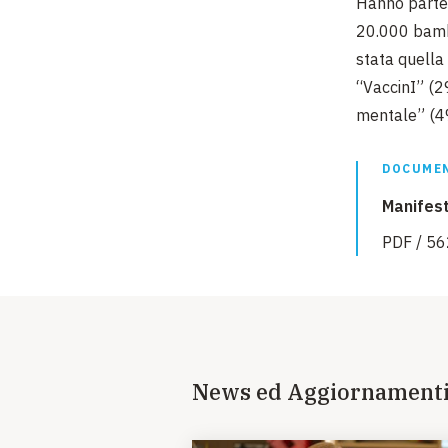
Hanno parteci
20.000 bambin
stata quella
“VaccinI” (2
mentale” (4
DOCUMEN
Manifest
PDF / 56
News ed Aggiornament