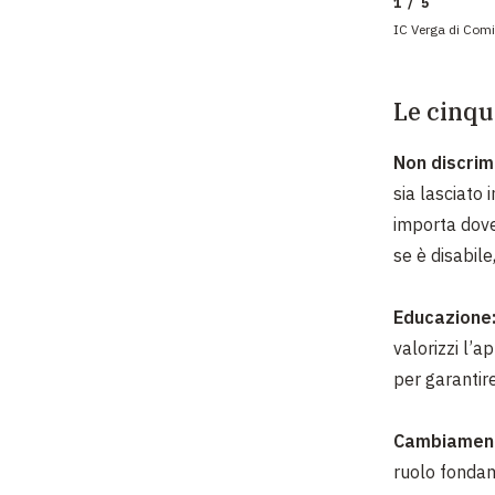
1 / 5
IC Verga di Comi
Le cinqu
Non discrim
sia lasciato 
importa dove 
se è disabil
Educazione
valorizzi l’
per garantir
Cambiament
ruolo fondam