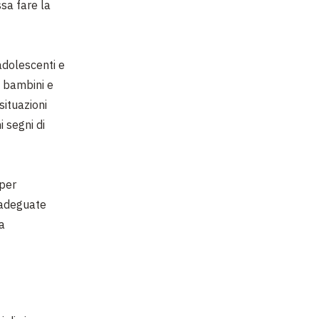
sa fare la
adolescenti e
a bambini e
situazioni
i segni di
 per
e adeguate
a