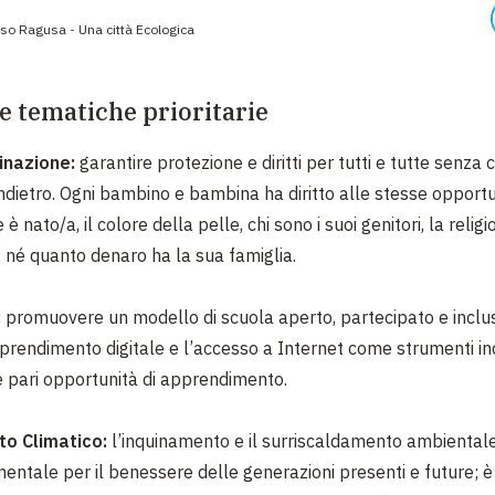
so Ragusa - Una città Ecologica
e tematiche prioritarie
inazione:
garantire protezione e diritti per tutti e tutte senza
indietro.
Ogni bambino e bambina ha diritto alle stesse opportu
è nato/a, il colore della pelle, chi sono i suoi genitori, la religio
e, né quanto denaro ha la sua famiglia.
:
promuovere un modello di scuola aperto, partecipato e inclu
apprendimento digitale e l’accesso a Internet come strumenti in
e pari opportunità di apprendimento.
o Climatico:
l’inquinamento e il surriscaldamento ambiental
entale per il benessere delle generazioni presenti e future; 