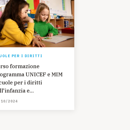
UOLE PER I DIRITTI
rso formazione
ogramma UNICEF e MIM
cuole per i diritti
ll'infanzia e
ll'adolescenza"
/10/2024