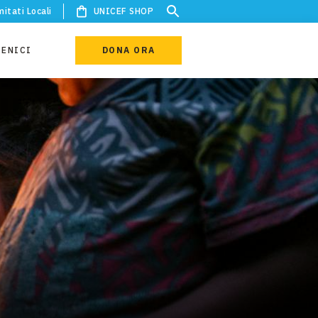
itati Locali
UNICEF SHOP
IENICI
DONA ORA